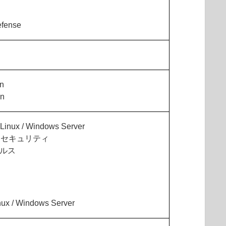
efense
on
on
 Linux / Windows Server
ス セキュリティ
イルス
inux / Windows Server