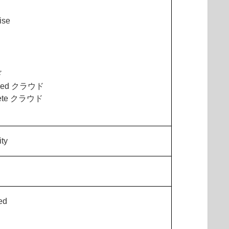
ise
ド
nced クラウド
lete クラウド
ty
ed