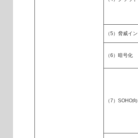
（5）脅威イ
（6）暗号化
（7）SOHO