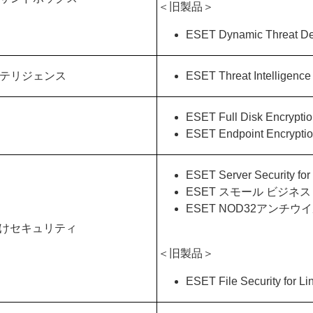
＜旧製品＞
ESET Dynamic Threat D
ンテリジェンス
ESET Threat Intelligence
ESET Full Disk Encrypti
ESET Endpoint Encrypti
ESET Server Security for
ESET スモール ビジネ
ESET NOD32アンチウ
向けセキュリティ
＜旧製品＞
ESET File Security for L