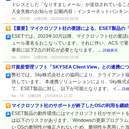
ドレスとした「なりすましメール」が送信されていること
入金失敗のお知らせ 記載内容：インターネットバンキング
No：24158
公開日時：2025/10/16 09:54
【重要】マイクロソフト社の要請による、ESET製品の「Azu
ESETでは、2023年10月以降、マイクロソフト社の要請により
ュール署名をおこなっています。それに伴い、ACS で署名
事前に以下2点の対応が必要となります。 ...
詳細表示
No：25954
公開日時：2023/10/30 15:30
IT資産管理ソフト「SKYSEA Client View」との連携に
弊社では、Sky株式会社との協同により、クライアント
供しています。 本連携ソリューションにより、Sky株式会社が
て、ESET製品に対し、以下が可能となります。 イ...
詳
No：79
公開日時：2025/04/15 11:22
マイクロソフト社のサポートが終了したOSの利用を継
ESET製品の動作環境にはマイクロソフト社がサポート
は以下のリスクがあります。 Windowsの更新プログ
い OSの脆弱性が修正されないため、脆弱性を悪用した攻撃