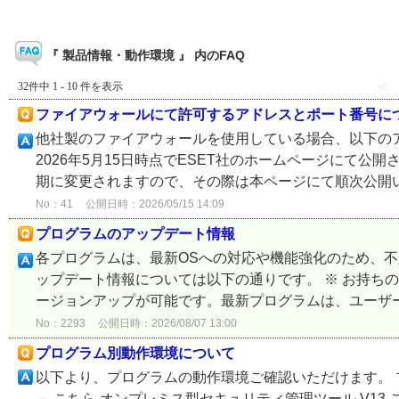
『 製品情報・動作環境 』 内のFAQ
32件中 1 - 10 件を表示
≪
ファイアウォールにて許可するアドレスとポート番号に
他社製のファイアウォールを使用している場合、以下の
2026年5月15日時点でESET社のホームページにて
期に変更されますので、その際は本ページにて順次公開いた
No：41
公開日時：2026/05/15 14:09
プログラムのアップデート情報
各プログラムは、最新OSへの対応や機能強化のため、
ップデート情報については以下の通りです。 ※ お持ち
ージョンアップが可能です。最新プログラムは、ユーザー
No：2293
公開日時：2026/08/07 13:00
プログラム別動作環境について
以下より、プログラムの動作環境ご確認いただけます。 
－ こちら オンプレミス型セキュリティ管理ツール V13 こちら V11 /