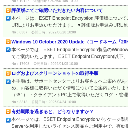
No：19117
公開日時：2026/01/05 10:00
評価版にてご確認いただきたい内容について
本ページは、ESET Endpoint Encryption 評価版につい
URLよりお申込いただけます。 ▼評価版お申込みURL https://eset-
No：6387
公開日時：2022/06/28 10:00
Windows 10 October 2020 Update（コードネー
本ページでは、ESET Endpoint Encryption製品のWind
てご案内いたします。 ESET Endpoint Encryption(以下、EEE
No：17608
公開日時：2026/01/05 10:00
ログおよびスクリーンショットの取得手順
本手順は、サポートセンターよりお客さまへご案内があ
め、お客様に取得いただく情報についてご案内いたします
（※1） ・クライアントPC上で取得いただくログ ・管理
No：3313
公開日時：2025/04/24 10:00
有効期限を過ぎると、どうなりますか？
本ページでは、ESET Endpoint Encryptionパッケージ
Serverを利用しないライセンス製品をご利用中で、有