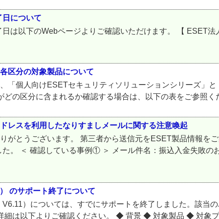
了日について
は以下のWebページよりご確認いただけます。 【 ESET
の各区分の対象製品について
は、「個人向けESETセキュリティソリューションシリーズ」と
どの区分に含まれるか確認する場合は、以下の表をご参照ください
アドレスを利用したなりすましメールに関する注意喚起
ありがとうございます。 第三者から送信元をESET製品情報を
た。 ＜ 確認している事例① ＞ メール件名：振込入金失敗の
.11） のサポート終了について
0 ～ V6.11）については、すでにサポートを終了しました。
は以下よりご確認ください。 ◆ 背景 ◆ 対象製品 ◆ 対象プロ