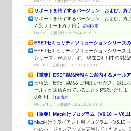
No：4926
公開日時：2026/08/03 10:00
サポートを終了するバージョン、および、終
サポートを終了するバージョン、および、終了日
ム別サポート終了日 】
詳細表示
No：59
公開日時：2025/04/16 10:17
ESETセキュリティソリューションシリーズ
ESETセキュリティソリューションシリーズ
シリーズ」があります。 現在ご利用中の製品が
No：162
公開日時：2025/08/01 10:00
【重要】ESET製品情報をご案内するメール
日頃は、ESET製品をご利用いただき、誠に
ール」が送信されていることを確認いたしまし
の利用...
詳細表示
No：24158
公開日時：2025/10/16 09:54
【重要】Mac向けプログラム（V6.10 ～ V6
Mac向けクライアント用プログラム（V6.1
へのバージョンアップを実施してください。 詳細