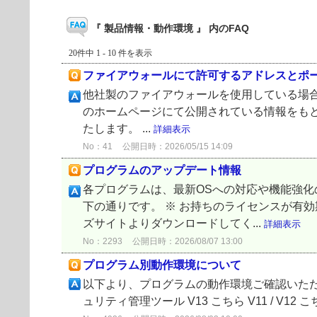
『 製品情報・動作環境 』 内のFAQ
20件中 1 - 10 件を表示
ファイアウォールにて許可するアドレスとポ
他社製のファイアウォールを使用している場合、
のホームページにて公開されている情報をも
たします。 ...
詳細表示
No：41
公開日時：2026/05/15 14:09
プログラムのアップデート情報
各プログラムは、最新OSへの対応や機能強
下の通りです。 ※ お持ちのライセンスが有
ズサイトよりダウンロードしてく...
詳細表示
No：2293
公開日時：2026/08/07 13:00
プログラム別動作環境について
以下より、プログラムの動作環境ご確認いただけ
ュリティ管理ツール V13 こちら V11 / V12 こちら ES