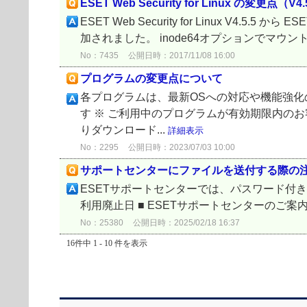
ESET Web Security for Linux の変更点（V4.5
ESET Web Security for Linux V4.5.5
加されました。 inode64オプションでマウントさ
No：7435
公開日時：2017/11/08 16:00
プログラムの変更点について
各プログラムは、最新OSへの対応や機能強
す ※ ご利用中のプログラムが有効期限内の
りダウンロード...
詳細表示
No：2295
公開日時：2023/07/03 10:00
サポートセンターにファイルを送付する際の
ESETサポートセンターでは、パスワード付き圧
利用廃止日 ■ ESETサポートセンターのご案
No：25380
公開日時：2025/02/18 16:37
16件中 1 - 10 件を表示