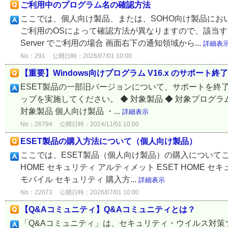
ご利用中のプログラム名の確認方法
ここでは、個人向け製品、または、SOHO向け製品に
ご利用のOSによって確認方法が異なりますので、該当する項目
Server でご利用の場合 画面右下の通知領域から...
詳細表
No：291
公開日時：2026/07/01 10:00
【重要】Windows向けプログラム V16.x のサポート終
ESET製品の一部旧バージョンについて、サポートを終
ップを実施してください。 ◆ 対象製品 ◆ 対象プログ
対象製品 個人向け製品 ・...
詳細表示
No：26794
公開日時：2024/11/01 10:00
ESET製品の購入方法について（個人向け製品）
ここでは、ESET製品（個人向け製品）の購入についてご
HOME セキュリティ アルティメット ESET HOME セキ
モバイル セキュリティ 購入方...
詳細表示
No：22073
公開日時：2026/07/01 10:00
【Q&Aコミュニティ】Q&Aコミュニティとは？
「Q&Aコミュニティ」は、セキュリティ・ウイルス対策