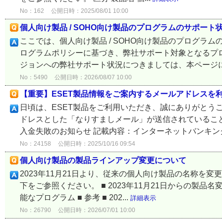
No：162
公開日時：2025/08/01 10:00
個人向け製品 / SOHO向け製品のプログラムのサポート
ここでは、個人向け製品 / SOHO向け製品のプログラ
ログラムポリシーに基づき、弊社サポート対象となるプ
ジョンへの弊社サポート状況につきましては、本ページにて
No：5490
公開日時：2026/08/07 10:00
【重要】ESET製品情報をご案内するメールアドレスを
日頃は、ESET製品をご利用いただき、誠にありがとうご
ドレスとした「なりすましメール」が送信されていること
入金失敗のお知らせ 記載内容：インターネットバンキング
No：24158
公開日時：2025/10/16 09:54
個人向け製品の製品ラインアップ変更について
2023年11月21日より、従来の個人向け製品の名称を
下をご参照ください。 ■ 2023年11月21日からの製品
能なプログラム ■ 参考 ■ 202...
詳細表示
No：26790
公開日時：2026/07/01 10:00