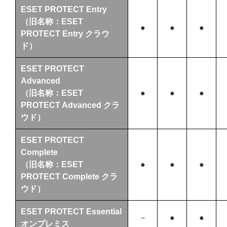
ESET PROTECT Entry
（旧名称：ESET
●
●
●
PROTECT Entry クラウ
ド）
ESET PROTECT
Advanced
（旧名称：ESET
●
●
●
PROTECT Advanced クラ
ウド）
ESET PROTECT
Complete
（旧名称：ESET
●
●
●
PROTECT Complete クラ
ウド）
ESET PROTECT Essential
－
●
●
オンプレミス