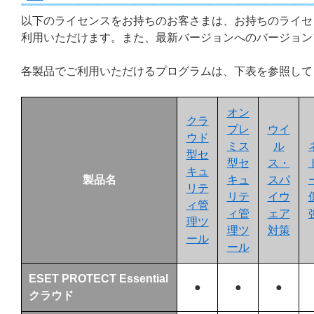
以下のライセンスをお持ちのお客さまは、お持ちのライセ
利用いただけます。また、最新バージョンへのバージョン
各製品でご利用いただけるプログラムは、下表を参照して
オン
クラ
プレ
ウイ
ウド
ミス
ル
型セ
型セ
ス・
キュ
製品名
キュ
スパ
リテ
リテ
イウ
ィ管
ィ管
ェア
理ツ
理ツ
対策
ール
ール
ESET PROTECT Essential
●
●
●
クラウド