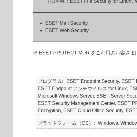
（旧名称：ESET File Security for Linux /
ESET Mail Security
ESET Web Security
※ ESET PROTECT MDR をご利用
プログラム
ESET Endpoint Security, ES
ESET Endpoint アンチウイルス for Linux, ESET Endp
Microsoft Windows Server, ESET Server Securit
ESET Security Management Center, E
Encryption, ESET Cloud Office Securit
プラットフォーム（OS）
Windows, Windows 