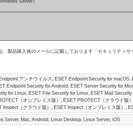
 Windows Server）
のお客さまは、製品購入後のメールに記載しております「セキュリテ
ET Endpoint アンチウイルス, ESET Endpoint Security for macO
oint Security for Android, ESET Server Security for Micros
y for Linux, ESET File Security for Linux, ESET Mail Security 
SET PROTECT（オンプレミス版）, ESET PROTECT（クラウド版）, ESET
y, ESET Inspect（クラウド版）, ESET Inspect（オンプレミス版）, ESET 
Server, Mac, Android, Linux Desktop, Linux Server, iOS