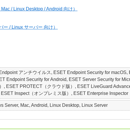
 Linux Desktop / Android 向け）
 / Linux サーバー 向け）
ET Endpoint アンチウイルス, ESET Endpoint Security for macO
point Security for Android, ESET Server Security for Micro
SET PROTECT（クラウド版）, ESET LiveGuard Advanced, ESE
, ESET Inspect（オンプレミス版）, ESET Enterprise Inspector
 Server, Mac, Android, Linux Desktop, Linux Server