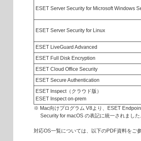
ESET Server Security for Microsoft Windows S
ESET Server Security for Linux
ESET LiveGuard Advanced
ESET Full Disk Encryption
ESET Cloud Office Security
ESET Secure Authentication
ESET Inspect（クラウド版）
ESET Inspect on-prem
※ Mac向けプログラム V8より、ESET Endpoint S
Security for macOS の表記に統一されま
対応OS一覧については、以下のPDF資料をご