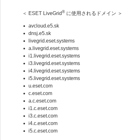
®
＜ ESET LiveGrid
に使用されるドメイン ＞
avcloud.e5.sk
dnsj.e5.sk
livegrid.eset.systems
a.livegrid.eset.systems
i1.livegrid.eset.systems
i3.livegrid.eset.systems
i4.livegrid.eset.systems
i5.livegrid.eset.systems
u.eset.com
c.eset.com
a.c.eset.com
i1.c.eset.com
i3.c.eset.com
i4.c.eset.com
i5.c.eset.com