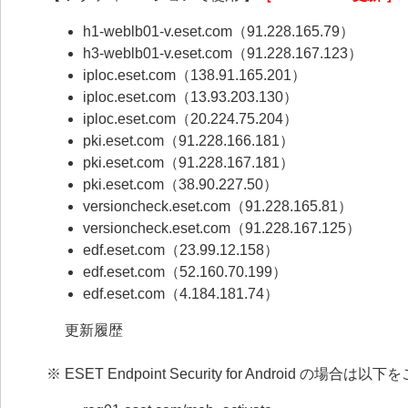
h1-weblb01-v.eset.com（91.228.165.79）
h3-weblb01-v.eset.com（91.228.167.123）
iploc.eset.com（138.91.165.201）
iploc.eset.com（13.93.203.130）
iploc.eset.com（20.224.75.204）
pki.eset.com（91.228.166.181）
pki.eset.com（91.228.167.181）
pki.eset.com（38.90.227.50）
versioncheck.eset.com（91.228.165.81）
versioncheck.eset.com（91.228.167.125）
edf.eset.com（23.99.12.158）
edf.eset.com（52.160.70.199）
edf.eset.com（4.184.181.74）
更新履歴
※ ESET Endpoint Security for Android の場