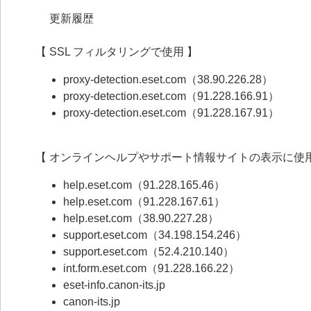
更新履歴
【 SSL フィルタリングで使用 】
proxy-detection.eset.com（38.90.226.28）
proxy-detection.eset.com（91.228.166.91）
proxy-detection.eset.com（91.228.167.91）
【 オンラインヘルプやサポート情報サイトの表示に使用
help.eset.com（91.228.165.46）
help.eset.com（91.228.167.61）
help.eset.com（38.90.227.28）
support.eset.com（34.198.154.246）
support.eset.com（52.4.210.140）
int.form.eset.com（91.228.166.22）
eset-info.canon-its.jp
canon-its.jp