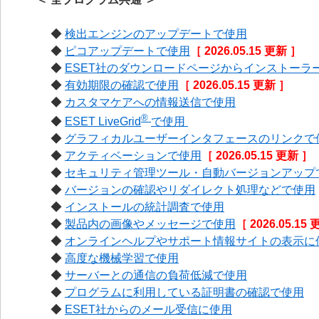
◆
検出エンジンのアップデートで使用
◆
ピコアップデートで使用
［ 2026.05.15 更新 ］
◆
ESET社のダウンロードページからインストーラ
◆
有効期限の確認で使用
［ 2026.05.15 更新 ］
◆
カスタマケアへの情報送信で使用
®
◆
ESET LiveGrid
で使用
◆
グラフィカルユーザーインタフェースのリンクで
◆
アクティベーションで使用
［ 2026.05.15 更新 ］
◆
セキュリティ管理ツール・自動バージョンアップ
◆
バージョンの確認やリダイレクト処理などで使用
◆
インストールの統計調査で使用
◆
製品内の画像やメッセージで使用
［ 2026.05.15
◆
オンラインヘルプやサポート情報サイトの表示に
◆
高度な機械学習で使用
◆
サーバーとの通信の負荷低減で使用
◆
プログラムに利用している証明書の確認で使用
◆
ESET社からのメール受信に使用