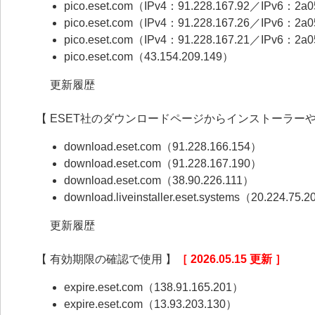
pico.eset.com（IPv4：91.228.167.92／IPv6：2a05:
pico.eset.com（IPv4：91.228.167.26／IPv6：2a05:
pico.eset.com（IPv4：91.228.167.21／IPv6：2a05:
pico.eset.com（43.154.209.149）
更新履歴
【 ESET社のダウンロードページからインストーラー
download.eset.com（91.228.166.154）
download.eset.com（91.228.167.190）
download.eset.com（38.90.226.111）
download.liveinstaller.eset.systems（20.224.75.
更新履歴
【 有効期限の確認で使用 】
［ 2026.05.15 更新 ］
expire.eset.com（138.91.165.201）
expire.eset.com（13.93.203.130）