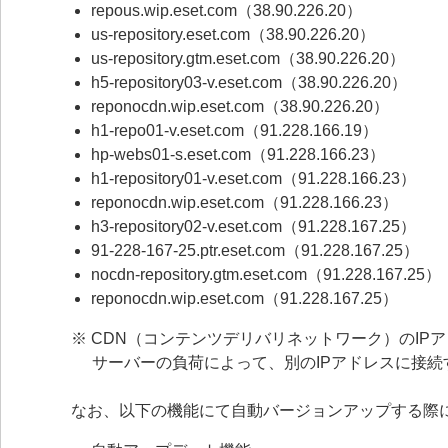
repous.wip.eset.com（38.90.226.20）
us-repository.eset.com（38.90.226.20）
us-repository.gtm.eset.com（38.90.226.20）
h5-repository03-v.eset.com（38.90.226.20）
reponocdn.wip.eset.com（38.90.226.20）
h1-repo01-v.eset.com（91.228.166.19）
hp-webs01-s.eset.com（91.228.166.23）
h1-repository01-v.eset.com（91.228.166.23）
reponocdn.wip.eset.com（91.228.166.23）
h3-repository02-v.eset.com（91.228.167.25）
91-228-167-25.ptr.eset.com（91.228.167.25）
nocdn-repository.gtm.eset.com（91.228.167.25）
reponocdn.wip.eset.com（91.228.167.25）
※ CDN（コンテンツデリバリネットワーク）のIP
サーバーの負荷によって、別のIPアドレスに接
なお、以下の機能にて自動バージョンアップする際