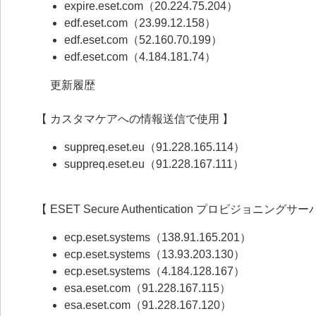
expire.eset.com（20.224.75.204）
edf.eset.com（23.99.12.158）
edf.eset.com（52.160.70.199）
edf.eset.com（4.184.181.74）
更新履歴
【 カスタマケアへの情報送信で使用 】
suppreq.eset.eu（91.228.165.114）
suppreq.eset.eu（91.228.167.111）
【 ESET Secure Authentication プロビジョニン
ecp.eset.systems（138.91.165.201）
ecp.eset.systems（13.93.203.130）
ecp.eset.systems（4.184.128.167）
esa.eset.com（91.228.167.115）
esa.eset.com（91.228.167.120）