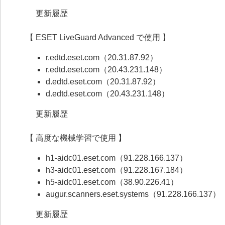
更新履歴
【 ESET LiveGuard Advanced で使用 】
r.edtd.eset.com（20.31.87.92）
r.edtd.eset.com（20.43.231.148）
d.edtd.eset.com（20.31.87.92）
d.edtd.eset.com（20.43.231.148）
更新履歴
【 高度な機械学習で使用 】
h1-aidc01.eset.com（91.228.166.137）
h3-aidc01.eset.com（91.228.167.184）
h5-aidc01.eset.com（38.90.226.41）
augur.scanners.eset.systems（91.228.166.137）
更新履歴