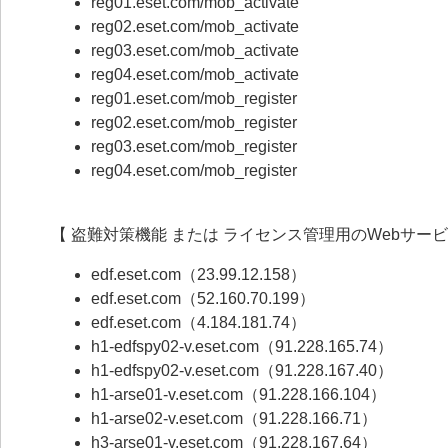
reg01.eset.com/mob_activate
reg02.eset.com/mob_activate
reg03.eset.com/mob_activate
reg04.eset.com/mob_activate
reg01.eset.com/mob_register
reg02.eset.com/mob_register
reg03.eset.com/mob_register
reg04.eset.com/mob_register
【 盗難対策機能 または ライセンス管理用のWebサービ
edf.eset.com（23.99.12.158）
edf.eset.com（52.160.70.199）
edf.eset.com（4.184.181.74）
h1-edfspy02-v.eset.com（91.228.165.74）
h1-edfspy02-v.eset.com（91.228.167.40）
h1-arse01-v.eset.com（91.228.166.104）
h1-arse02-v.eset.com（91.228.166.71）
h3-arse01-v.eset.com（91.228.167.64）