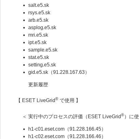
salt.e5.sk
rsys.e5.sk
arb.e5.sk
asplog.e5.sk
mri.e5.sk
ipt.e5.sk
sample.e5.sk
stat.e5.sk
setting.e5.sk
gid.e5.sk（91.228.167.63）
更新履歴
®
【 ESET LiveGrid
で使用 】
®
＜ 実行中のプロセスの評価（ESET LiveGrid
）に使
h1-c01.eset.com（91.228.166.45）
h1-c02.eset.com（91.228.166.46）