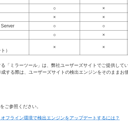
○
×
×
×
 Server
○
○
○
×
×
×
ート）
する「ミラーツール」は、弊社ユーザーズサイトでご提供して
作成する際は、ユーザーズサイトの検出エンジンをそのままお
ジをご参照ください。
て、オフライン環境で検出エンジンをアップデートするには？