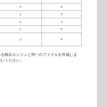
○
×
○
×
○
○
○
×
○
×
いる検出エンジンと同一のファイルを作成しま
使いください。