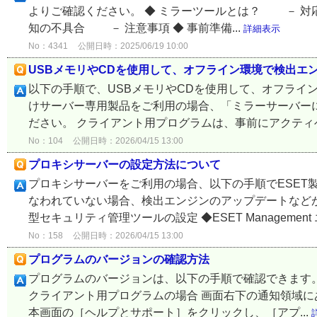
よりご確認ください。 ◆ ミラーツールとは？ － 
知の不具合 － 注意事項 ◆ 事前準備...
詳細表示
No：4341
公開日時：2025/06/19 10:00
USBメモリやCDを使用して、オフライン環境で検出エ
以下の手順で、USBメモリやCDを使用して、オフライン
けサーバー専用製品をご利用の場合、「ミラーサーバー
ださい。 クライアント用プログラムは、事前にアクティベ
No：104
公開日時：2026/04/15 13:00
プロキシサーバーの設定方法について
プロキシサーバーをご利用の場合、以下の手順でESET
なわれていない場合、検出エンジンのアップデートなどが
型セキュリティ管理ツールの設定 ◆ESET Management エ
No：158
公開日時：2026/04/15 13:00
プログラムのバージョンの確認方法
プログラムのバージョンは、以下の手順で確認できます。 
クライアント用プログラムの場合 画面右下の通知領域に
本画面の［ヘルプとサポート］をクリックし、［アプ...