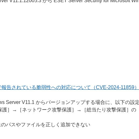
 Server V11.1.12005.3 から ESET Server Security for Micro
報告されている脆弱性への対応について（CVE-2024-11859
osoft Windows Server V11.1 からバージョンアップする場合に、
保護］→［ネットワーク攻撃保護］→［総当たり攻撃保護］の「
象のパスやファイルを正しく追加できない