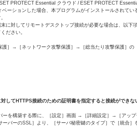
CT Essential クラウド / ESET PROTECT Essential 
クティベーションした場合、本プログラムがインストールされて
す。
端末に対してリモートデスクトップ接続が必要な場合は、以下
てください。
保護］→［ネットワーク攻撃保護］→［総当たり攻撃保護］の「
対してHTTPS接続のための証明書を指定すると接続ができな
ーバーを構築する際に、［設定］画面 →［詳細設定］→［アッ
PサーバーのSSL］より、［サーバ秘密鍵のタイプ］で［統合］