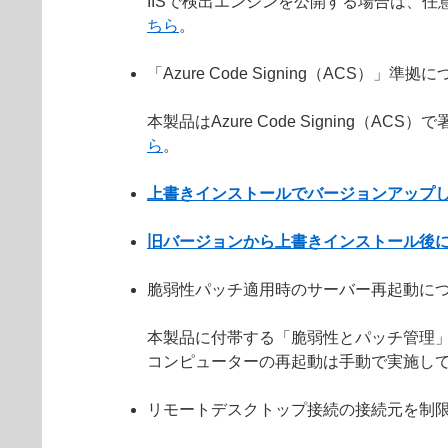
IISで検出エンジンを公開する場合は、任意
ちら
。
「Azure Code Signing（ACS）」準拠
本製品はAzure Code Signin
ら
。
上書きインストールでバージョンアップ
旧バージョンから上書きインストール後
脆弱性パッチ適用時のサーバー再起動に
本製品に付帯する「脆弱性とパッチ管理
コンピューターの再起動は手動で実施し
リモートデスクトップ接続の接続元を制