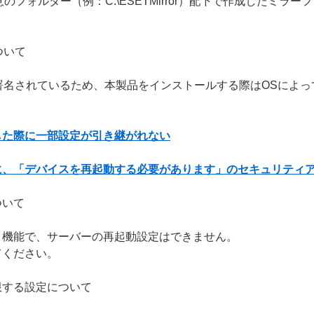
のフォルダー（例：C:\ESETMirror）配下で作成したミ
について
g（ACS）で署名されているため、本製品をインストールする際はOS
した際に一部設定が引き継がれない
に、「デバイスを再起動する必要があります」のセキュリティ
ついて
」機能で、サーバーの再起動設定はできません。
てください。
限する設定について