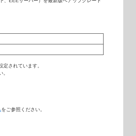
Server（以下、EEEサーバー）を最新版へアップグレード
設定されています。
い。
ら
をご参照ください。