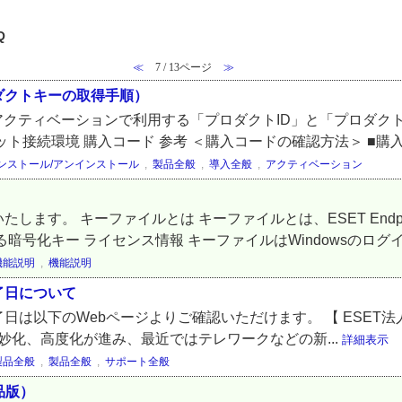
Q
≪
7 / 13ページ
≫
ダクトキーの取得手順）
ryptionのアクティベーションで利用する「プロダクトID」と「プ
接続環境 購入コード 参考 ＜購入コードの確認方法＞ ■購入.
ンストール/アンインストール
,
製品全般
,
導入全般
,
アクティベーション
す。 キーファイルとは キーファイルとは、ESET Endpoint
号化キー ライセンス情報 キーファイルはWindowsのログイ
機能説明
,
機能説明
了日について
は以下のWebページよりご確認いただけます。 【 ESET
妙化、高度化が進み、最近ではテレワークなどの新...
詳細表示
製品全般
,
製品全般
,
サポート全般
製品版）