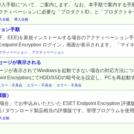
ryptionの導入手順について、ご案内します。 なお、本手順で案
アクティベーションに必要な「プロダクトID」と「プロダクトキー
入全般
,
導入全般
ーション手順
yption(以下、EEE)を新規インストールする場合のアクティベーシ
dpoint Encryption ログイン」画面が表示されます。 「マイキ
クティベーション
,
アクティベーション
セージが表示される
ージが表示されてWindowsを起動できない場合の対応方法に
nt EncryptionにてHDD/SSDの暗号化を設定し、PCを再
エラー・不具合
,
エラー・不具合
,
エラー・不具合
評価版）
でお申込みいただいた ESET Endpoint Encryptio
/ ダウンロード製品相当の評価版です。管理プログラムを使用した
入全般