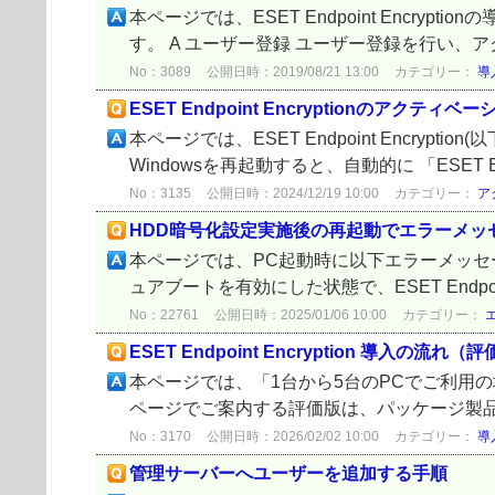
本ページでは、ESET Endpoint Enc
す。 A ユーザー登録 ユーザー登録を行い、
No：3089
公開日時：2019/08/21 13:00
カテゴリー：
導
ESET Endpoint Encryptionのアクティベ
本ページでは、ESET Endpoint Encr
Windowsを再起動すると、自動的に 「ESET En
No：3135
公開日時：2024/12/19 10:00
カテゴリー：
ア
HDD暗号化設定実施後の再起動でエラーメッ
本ページでは、PC起動時に以下エラーメッセ
ュアブートを有効にした状態で、ESET Endpoi
No：22761
公開日時：2025/01/06 10:00
カテゴリー：
ESET Endpoint Encryption 導入の流れ（
本ページでは、「1台から5台のPCでご利用の場合」
ページでご案内する評価版は、パッケージ製品 
No：3170
公開日時：2026/02/02 10:00
カテゴリー：
導
管理サーバーへユーザーを追加する手順