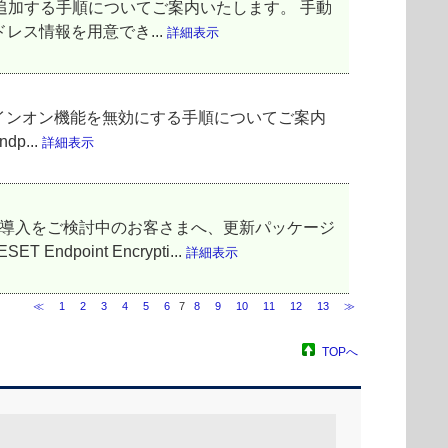
ーザーを追加する手順についてご案内いたします。 手動
レス情報を用意でき...
詳細表示
シングルサインオン機能を無効にする手順についてご案内
p...
詳細表示
、および導入をご検討中のお客さまへ、更新パッケージ
int Encrypti...
詳細表示
≪
1
2
3
4
5
6
7
8
9
10
11
12
13
≫
TOPへ