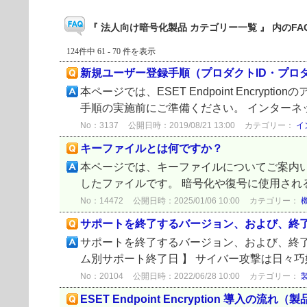
『 法人向け暗号化製品 カテゴリー一覧 』 内のFA
124件中 61 - 70 件を表示
新規ユーザー登録手順（プロダクトID・プロ
本ページでは、ESET Endpoint Enc
手順の実施前にご準備ください。 インターネット
No：3137
公開日時：2019/08/21 13:00
カテゴリー：
イ
キーファイルとは何ですか？
本ページでは、キーファイルについてご案内いたしま
したファイルです。 暗号化や復号に使用される暗
No：14472
公開日時：2025/01/06 10:00
カテゴリー：
サポートを終了するバージョン、および、終
サポートを終了するバージョン、および、終了日
ム別サポート終了日 】 サイバー攻撃は日々巧
No：20104
公開日時：2022/06/28 10:00
カテゴリー：
ESET Endpoint Encryption 導入の流れ（