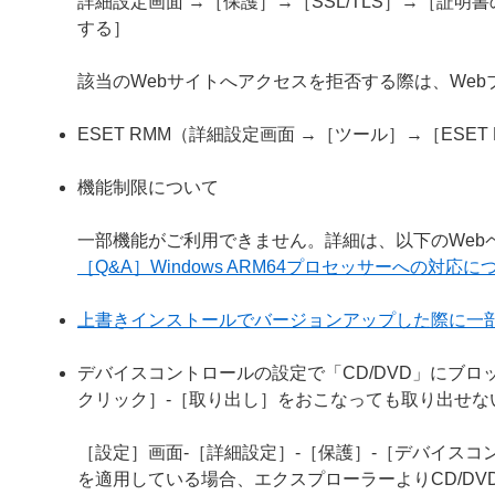
詳細設定画面 →［保護］→［SSL/TLS］→［証
する］
該当のWebサイトへアクセスを拒否する際は、We
ESET RMM（詳細設定画面 →［ツール］→［ESE
機能制限について
一部機能がご利用できません。詳細は、以下のWeb
［Q&A］Windows ARM64プロセッサーへの対応に
上書きインストールでバージョンアップした際に一
デバイスコントロールの設定で「CD/DVD」にブロ
クリック］-［取り出し］をおこなっても取り出せな
［設定］画面-［詳細設定］-［保護］-［デバイスコン
を適用している場合、エクスプローラーよりCD/D