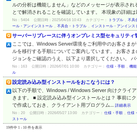
ルの分析は機能しません」などのメッセージが表示され
とで解消されることを確認しています。 本現象の詳細は以下
No：5404
公開日時：2025/04/16 10:43
カテゴリー：
トラブル
,
不具
ール・アンインストール
,
不具合・トラブル
,
インストール・アンインス
サーバーリプレースに伴うオンプレミス型セキュリティ
ここでは、Windows Server環境をご利用中のお
ルを移行する手順についてご案内しています。 お客さ
ジョンをご確認のうえ、以下より選択してください。 バージ
No：163
公開日時：2026/07/01 10:00
カテゴリー：
仕様・手順
,
機能
ル
設定読み込み型インストールをおこなうには？
以下の手順で、Windows / Windows Server
きます。 ■ 設定読み込み型インストールとは？ 事前に
で作成しておき、クライアント用プログラム...
詳細表示
No：20
公開日時：2026/05/27 13:00
カテゴリー：
仕様・手順
,
仕様
ストール
19件中 1 - 10 件を表示