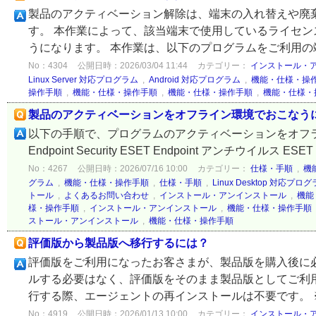
製品のアクティベーション解除は、端末の入れ替えや廃棄
す。 本作業によって、該当端末で使用しているライセ
うになります。 本作業は、以下のプログラムをご利用の端末
No：4304
公開日時：2026/03/04 11:44
カテゴリー：
インストール・
Linux Server 対応プログラム
,
Android 対応プログラム
,
機能・仕様・操
操作手順
,
機能・仕様・操作手順
,
機能・仕様・操作手順
,
機能・仕様・
製品のアクティベーションをオフライン環境でおこなう
以下の手順で、プログラムのアクティベーションをオフライ
Endpoint Security ESET Endpoint アンチウイルス ESET En
No：4267
公開日時：2026/07/16 10:00
カテゴリー：
仕様・手順
,
機
グラム
,
機能・仕様・操作手順
,
仕様・手順
,
Linux Desktop 対応プロ
トール
,
よくあるお問い合わせ
,
インストール・アンインストール
,
機能
様・操作手順
,
インストール・アンインストール
,
機能・仕様・操作手順
ストール・アンインストール
,
機能・仕様・操作手順
評価版から製品版へ移行するには？
評価版をご利用になったお客さまが、製品版を購入後に
ルする必要はなく、評価版をそのまま製品版としてご利用
行する際、エージェントの再インストールは不要です。 ※
No：4919
公開日時：2026/01/13 10:00
カテゴリー：
インストール・