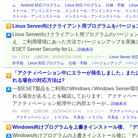
ム
,
Android 対応プログラム
,
Linux 対応プログラム
,
仕様・手順
,
Lin
ストール・アンインストール
,
インストール・アンインストール
,
インス
ストール・アンインストール
,
インストール・アンインストール
,
インス
Linux Server向けクライアント用プログラムをバージ
Linux Server向けクライアント用プログラムのバ
え、ご利用環境にあった方法でバージョンアップを実施して
ESET Server Security for Li...
詳細表示
No：3234
公開日時：2026/07/16 10:00
カテゴリー：
Linux Serve
作手順
,
Linux 対応プログラム
,
仕様・手順
,
バージョンアップ
,
バージ
「アクティベーション中にエラーが発生しました」また
れる場合の対応方法は?
一部ESET製品をご利用のWindows / Windows 
れる場合があることを確認しております。 アクティベー
アクティベーション処理中に内部エラーが...
詳細表示
No：4508
公開日時：2025/04/16 10:41
カテゴリー：
アクティベーシ
,
アクティベーション
,
トラブル
,
不具合・トラブル
,
不具合・トラブル
Windows向けプログラムを上書きインストール後、
Windows向けプログラムの上書きインストール後に