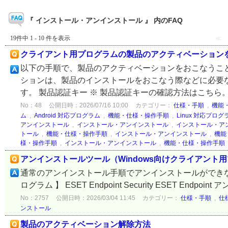
『 インストール・アンインストール 』 内のFAQ
19件中 1 - 10 件を表示
≪
クライアント用プログラムの製品のアクティベーション
以下の手順で、製品のアクティベーションをおこなうこと
ションは、製品のインストールをおこなう際などに必要
す。 製品認証キー ※ 製品認証キーの確認方法はこちら。 E
No：48
公開日時：2026/07/16 10:00
カテゴリー：
仕様・手順
,
機能
ム
,
Android 対応プログラム
,
機能・仕様・操作手順
,
Linux 対応プログ
アンインストール
,
インストール・アンインストール
,
インストール・ア
トール
,
機能・仕様・操作手順
,
インストール・アンインストール
,
機能
様・操作手順
,
インストール・アンインストール
,
機能・仕様・操作手順
アンインストールツール（Windows向けクライアント用プログ
通常のアンインストール手順でアンインストールができな
ログラム 】 ESET Endpoint Security ESET Endpoint アンチ
No：2757
公開日時：2026/03/04 11:45
カテゴリー：
仕様・手順
,
仕
ンストール
製品のアクティベーション解除方法