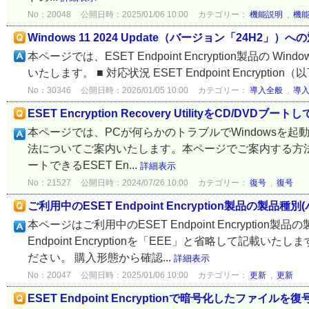
No：20048
公開日時：2025/01/06 10:00
カテゴリー：
機能説明
,
機
Windows 11 2024 Update（バージョン「24H2」）
本ページでは、ESET Endpoint Encryption製品の W
いたします。 ■ 対応状況 ESET Endpoint Encryption（以下
No：30346
公開日時：2026/01/05 10:00
カテゴリー：
導入全般
,
導
ESET Encryption Recovery UtilityをC
本ページでは、PCが何らかのトラブルでWindowsを起
法についてご案内いたします。本ページでご案内する方法は、ESET En
ートできるESET En...
詳細表示
No：21527
公開日時：2024/07/26 10:00
カテゴリー：
復号
,
復号
ご利用中のESET Endpoint Encryption製品
本ページはご利用中のESET Endpoint Encrypti
Endpoint Encryptionを「EEE」と省略して記
ださい。 購入形態から確認...
詳細表示
No：20047
公開日時：2025/01/06 10:00
カテゴリー：
更新
,
更新
ESET Endpoint Encryptionで暗号化したファイ