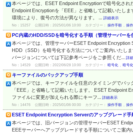
本ページでは、ESET Endpoint Encryptionで
Endpoint Encryptionを「EEE」と省略して記
環境により、復号の方法が異なります。 ...
詳細表示
No：15257
公開日時：2025/01/06 10:00
カテゴリー：
操作手順
,
操
PC内蔵のHDD/SSDを暗号化する手順（管理サーバー
本ページでは、管理サーバーESET Endpoint Encryp
HDD（SSD）を暗号化する方法についてご案内いたし
バージョンについては下記参考ページをご参照くだ...
詳
No：14529
公開日時：2022/06/28 10:00
カテゴリー：
暗号化
,
暗号
キーファイルのバックアップ手順
本ページでは、キーファイルを任意のタイミングでバックアップす
「EEE」と省略して記載いたします。 ESET Endpoin
ファイルに変更が加えられる際にキーフ...
詳細表示
No：14476
公開日時：2025/01/06 00:00
カテゴリー：
操作手順
,
操
ESET Endpoint Encryption Serverのアップグレード
本ページでは、旧バージョンの管理サーバーESET Endpoint
EEEサーバーへアップグレードする手順についてご案内いたし