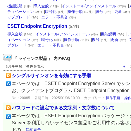
機能説明
|
導入全般
|
インストール/アンインストール
|
(4件)
(12件)
(12件)
ティベーション
|
暗号化
|
操作手順
|
復号
|
更新
(2件)
(4件)
(12件)
(3件)
(3件)
ップグレード
|
エラー・不具合
(3件)
(3件)
ESET Endpoint Encryption
(57件)
導入全般
|
インストール/アンインストール
|
機能説明
|
ア
(14件)
(4件)
(7件)
ィベーション
|
暗号化
|
操作手順
|
復号
|
更新
|
(1件)
(3件)
(11件)
(6件)
(5件)
プグレード
|
エラー・不具合
(2件)
(4件)
『 ライセンス製品 』 内のFAQ
108件中 61 - 70 件を表示
≪
シングルサインオンを有効にする手順
本ページでは、ESET Endpoint Encryption S
お、クライアントプログラム ESET Endpoint Encryption を
No：20085
公開日時：2025/01/06 10:00
カテゴリー：
操作手順
,
操
パスワードに設定できる文字列・文字数について
本ページでは、ESET Endpoint Encryption パッケージ
Server を利用しないライセンス製品をご利用中のお客さまが、
ドの...
詳細表示