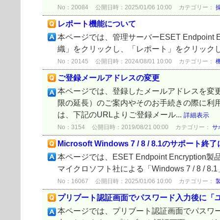
No：20084
公開日時：2025/01/06 10:00
カテゴリー：
レポート機能について
本ページでは、管理サーバーESET Endpoint
織」をクリックし、「レポート」をクリックしま
No：20145
公開日時：2024/08/01 10:00
カテゴリー：
ご登録メールアドレスの変更
本ページでは、登録したメールアドレスを変
限の延長）のご案内やそのお手続きの際に利
は、下記のURLよりご登録メール...
詳細表示
No：3154
公開日時：2019/08/21 00:00
カテゴリー：
サ
Microsoft Windows 7 / 8 / 8.1のサポー
本ページでは、ESET Endpoint Encryp
マイクロソフト社による「Windows 7 / 8 /
No：16067
公開日時：2025/01/06 10:00
カテゴリー：
プリブート認証画面でパスワード入力後に「ユーザー
本ページでは、プリブート認証画面でパスワード入