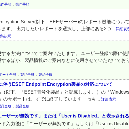
操作手順
,
操作手順
 Encryption Server(以下、EEEサーバー)のレポート機
す。 出力したいレポートを選択し、上部にある3つ...
詳細表
機能説明
更する方法についてご案内いたします。 ユーザー登録の際に使
用するほか、製品情報のご案内などに使用させていただいており
ポート全般
,
製品全般
,
製品全般
ト終了に伴うESET Endpoint Encryption製品の対応について
tion製品（以下、「ESET暗号化製品」と記載します。）の「Windows
 8.1」のサポートは、すでに終了しています。 セキ...
詳細表示
製品全般
,
製品全般
が無効です」または「User is Disabled」と表示され
力後に「ユーザーが無効です」もしくは「User is Disa