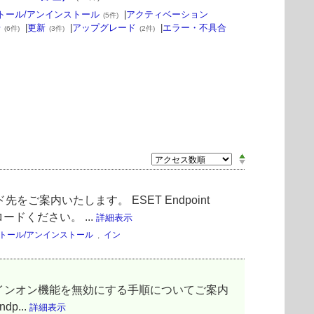
トール/アンインストール
|
アクティベーション
(5件)
号
|
更新
|
アップグレード
|
エラー・不具合
(6件)
(3件)
(2件)
先をご案内いたします。 ESET Endpoint
ドください。 ...
詳細表示
トール/アンインストール
,
イン
シングルサインオン機能を無効にする手順についてご案内
p...
詳細表示