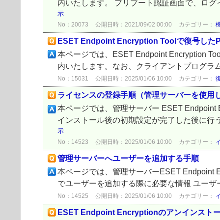
内いたします。 プリブート認証画面で、ログインす
示
No：20073
公開日時：2021/09/02 00:00
カテゴリー：
ESET Endpoint Encryption T
本ページでは、ESET Endpoint Encryptio
内いたします。なお、クライアントプログラム ESET En
No：15031
公開日時：2025/01/06 10:00
カテゴリー：
ライセンスの登録手順（管理サーバーを使用
本ページでは、管理サーバー ESET Endpoin
インストール後の初期設定が完了した後に行う
示
No：14523
公開日時：2025/01/06 10:00
カテゴリー：
管理サーバーへユーザーを追加する手順
本ページでは、管理サーバーESET Endpoin
でユーザーを追加する際に必要な情報 ユーザー
No：14525
公開日時：2025/01/06 10:00
カテゴリー：
ESET Endpoint Encryptionのア