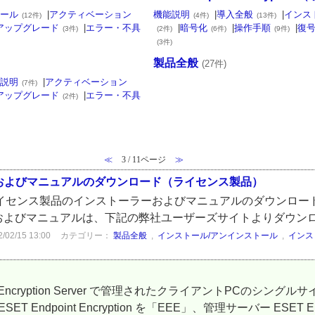
トール
|
アクティベーション
機能説明
|
導入全般
|
インス
(12件)
(4件)
(13件)
アップグレード
|
エラー・不具
|
暗号化
|
操作手順
|
復
(3件)
(2件)
(6件)
(9件)
(3件)
製品全般
(27件)
説明
|
アクティベーション
(7件)
アップグレード
|
エラー・不具
(2件)
≪
3 / 11ページ
≫
ンストーラーおよびマニュアルのダウンロード（ライセンス製品）
ption ライセンス製品のインストーラーおよびマニュアルのダウンロード
ーラーおよびマニュアルは、下記の弊社ユーザーズサイトよりダウンロー
2/15 13:00
カテゴリー：
製品全般
,
インストール/アンインストール
,
インス
t Encryption Server で管理されたクライアントPCの
dpoint Encryption を「EEE」、管理サーバー ESET End