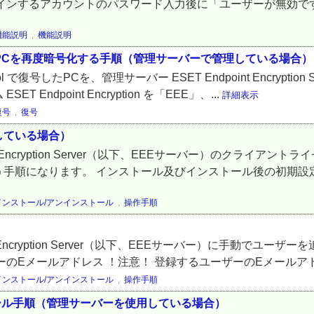
るアカウントのパスワード入力後に「ユーザーが無効です」もしくは「U
機能説明
,
機能説明
oolで復号したPCを再度暗号化する手順（管理サーバーで管理している場合）
n Tool で復号したPCを、管理サーバー ESET Endpoint Encry
dpoint Encryption を「EEE」、...
詳細表示
復号
,
復号
している場合）
t Encryption Server（以下、EEEサーバー）のクライ
手順になります。 インストール及びインストール後の初期設定が
インストール/アンインストール
,
操作手順
t Encryption Server（以下、EEEサーバー）に手動でユ
のEメールアドレス ！注意！ 登録するユーザーのEメールアド
インストール/アンインストール
,
操作手順
ンインストール手順（管理サーバーを使用している場合）