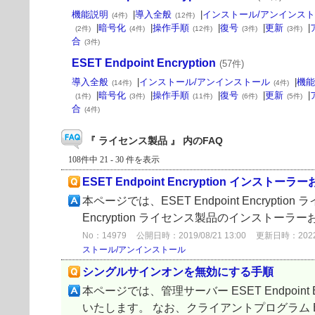
機能説明
|
導入全般
|
インストール/アンインス
(4件)
(12件)
|
暗号化
|
操作手順
|
復号
|
更新
|
(2件)
(4件)
(12件)
(3件)
(3件)
合
(3件)
ESET Endpoint Encryption
(57件)
導入全般
|
インストール/アンインストール
|
機能
(14件)
(4件)
|
暗号化
|
操作手順
|
復号
|
更新
|
(1件)
(3件)
(11件)
(6件)
(5件)
合
(4件)
『 ライセンス製品 』 内のFAQ
108件中 21 - 30 件を表示
ESET Endpoint Encryption イ
本ページでは、ESET Endpoint Encry
Encryption ライセンス製品のインスト
No：14979
公開日時：2019/08/21 13:00
更新日時：2022/0
ストール/アンインストール
シングルサインオンを無効にする手順
本ページでは、管理サーバー ESET Endpoin
いたします。 なお、クライアントプログラム ESET En