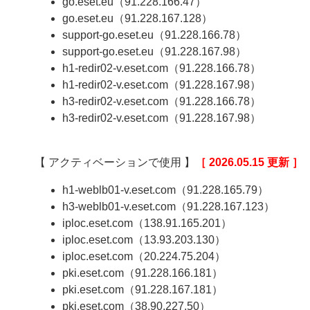
go.eset.eu（91.228.166.47）
go.eset.eu（91.228.167.128）
support-go.eset.eu（91.228.166.78）
support-go.eset.eu（91.228.167.98）
h1-redir02-v.eset.com（91.228.166.78）
h1-redir02-v.eset.com（91.228.167.98）
h3-redir02-v.eset.com（91.228.166.78）
h3-redir02-v.eset.com（91.228.167.98）
【 アクティベーションで使用 】
［ 2026.05.15 更新 ］
h1-weblb01-v.eset.com（91.228.165.79）
h3-weblb01-v.eset.com（91.228.167.123）
iploc.eset.com（138.91.165.201）
iploc.eset.com（13.93.203.130）
iploc.eset.com（20.224.75.204）
pki.eset.com（91.228.166.181）
pki.eset.com（91.228.167.181）
pki.eset.com（38.90.227.50）