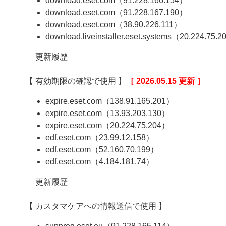
download.eset.com（91.228.166.154）
download.eset.com（91.228.167.190）
download.eset.com（38.90.226.111）
download.liveinstaller.eset.systems（20.224.75.
更新履歴
【 有効期限の確認で使用 】
［ 2026.05.15 更新 ］
expire.eset.com（138.91.165.201）
expire.eset.com（13.93.203.130）
expire.eset.com（20.224.75.204）
edf.eset.com（23.99.12.158）
edf.eset.com（52.160.70.199）
edf.eset.com（4.184.181.74）
更新履歴
【 カスタマケアへの情報送信で使用 】