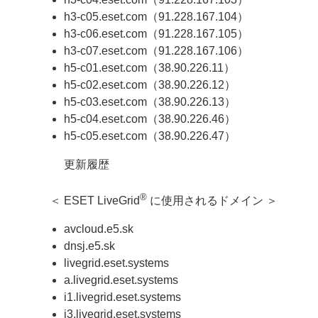
h3-c05.eset.com（91.228.167.104）
h3-c06.eset.com（91.228.167.105）
h3-c07.eset.com（91.228.167.106）
h5-c01.eset.com（38.90.226.11）
h5-c02.eset.com（38.90.226.12）
h5-c03.eset.com（38.90.226.13）
h5-c04.eset.com（38.90.226.46）
h5-c05.eset.com（38.90.226.47）
更新履歴
®
＜ ESET LiveGrid
に使用されるドメイン ＞
avcloud.e5.sk
dnsj.e5.sk
livegrid.eset.systems
a.livegrid.eset.systems
i1.livegrid.eset.systems
i3.livegrid.eset.systems