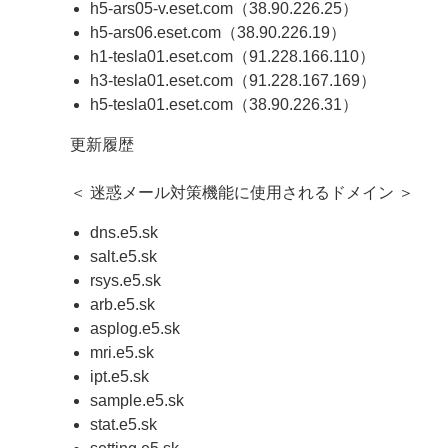
h5-ars05-v.eset.com（38.90.226.25）
h5-ars06.eset.com（38.90.226.19）
h1-tesla01.eset.com（91.228.166.110）
h3-tesla01.eset.com（91.228.167.169）
h5-tesla01.eset.com（38.90.226.31）
更新履歴
＜ 迷惑メール対策機能に使用されるドメイン ＞
dns.e5.sk
salt.e5.sk
rsys.e5.sk
arb.e5.sk
asplog.e5.sk
mri.e5.sk
ipt.e5.sk
sample.e5.sk
stat.e5.sk