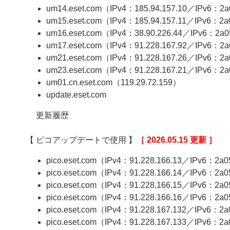
um14.eset.com（IPv4：185.94.157.10／IPv6：2a05
um15.eset.com（IPv4：185.94.157.11／IPv6：2a05
um16.eset.com（IPv4：38.90.226.44／IPv6：2a05:
um17.eset.com（IPv4：91.228.167.92／IPv6：2a05
um21.eset.com（IPv4：91.228.167.26／IPv6：2a05:
um23.eset.com（IPv4：91.228.167.21／IPv6：2a05
um01.cn.eset.com（119.29.72.159）
update.eset.com
更新履歴
【 ピコアップデートで使用 】
［ 2026.05.15 更新 ］
pico.eset.com（IPv4：91.228.166.13／IPv6：2a05:
pico.eset.com（IPv4：91.228.166.14／IPv6：2a05:
pico.eset.com（IPv4：91.228.166.15／IPv6：2a05:
pico.eset.com（IPv4：91.228.166.16／IPv6：2a05:
pico.eset.com（IPv4：91.228.167.132／IPv6：2a05
pico.eset.com（IPv4：91.228.167.133／IPv6：2a0