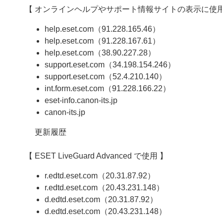
【 オンラインヘルプやサポート情報サイトの表示に使用
help.eset.com（91.228.165.46）
help.eset.com（91.228.167.61）
help.eset.com（38.90.227.28）
support.eset.com（34.198.154.246）
support.eset.com（52.4.210.140）
int.form.eset.com（91.228.166.22）
eset-info.canon-its.jp
canon-its.jp
更新履歴
【 ESET LiveGuard Advanced で使用 】
r.edtd.eset.com（20.31.87.92）
r.edtd.eset.com（20.43.231.148）
d.edtd.eset.com（20.31.87.92）
d.edtd.eset.com（20.43.231.148）