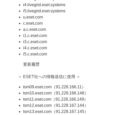
i4.livegrid.eset.systems
i5.livegrid.eset.systems
u.eset.com
c.eset.com
a.c.eset.com
i1.c.eset.com
i3.c.eset.com
i4.c.eset.com
i5.c.eset.com
更新履歴
＜ ESET社への情報送信に使用 ＞
tsm09.eset.com（91.228.166.11）
tsm10.eset.com（91.228.166.148）
tsm11.eset.com（91.228.166.149）
tsm12.eset.com（91.228.167.144）
tsm13.eset.com（91.228.167.145）