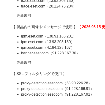
trace.eset.com（13.93.203.130）
trace.eset.com（20.224.75.204）
更新履歴
【 製品内の画像やメッセージで使用 】
［ 2026.05.15
ipm.eset.com（138.91.165.201）
ipm.eset.com（13.93.203.130）
ipm.eset.com（4.184.128.167）
banner.eset.com（91.228.167.30）
更新履歴
【 SSL フィルタリングで使用 】
proxy-detection.eset.com（38.90.226.28）
proxy-detection.eset.com（91.228.166.91）
proxy-detection.eset.com（91.228.167.91）