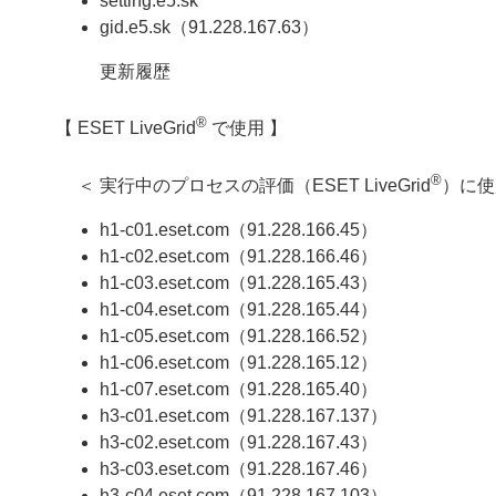
setting.e5.sk
gid.e5.sk（91.228.167.63）
更新履歴
®
【 ESET LiveGrid
で使用 】
®
＜ 実行中のプロセスの評価（ESET LiveGrid
）に使
h1-c01.eset.com（91.228.166.45）
h1-c02.eset.com（91.228.166.46）
h1-c03.eset.com（91.228.165.43）
h1-c04.eset.com（91.228.165.44）
h1-c05.eset.com（91.228.166.52）
h1-c06.eset.com（91.228.165.12）
h1-c07.eset.com（91.228.165.40）
h3-c01.eset.com（91.228.167.137）
h3-c02.eset.com（91.228.167.43）
h3-c03.eset.com（91.228.167.46）
h3-c04.eset.com（91.228.167.103）