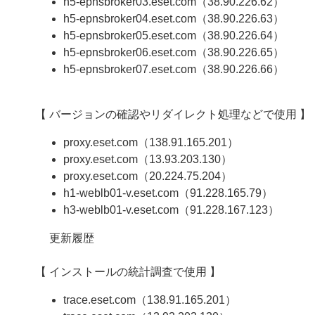
h5-epnsbroker03.eset.com（38.90.226.62）
h5-epnsbroker04.eset.com（38.90.226.63）
h5-epnsbroker05.eset.com（38.90.226.64）
h5-epnsbroker06.eset.com（38.90.226.65）
h5-epnsbroker07.eset.com（38.90.226.66）
【 バージョンの確認やリダイレクト処理などで使用 】
proxy.eset.com（138.91.165.201）
proxy.eset.com（13.93.203.130）
proxy.eset.com（20.224.75.204）
h1-weblb01-v.eset.com（91.228.165.79）
h3-weblb01-v.eset.com（91.228.167.123）
更新履歴
【 インストールの統計調査で使用 】
trace.eset.com（138.91.165.201）