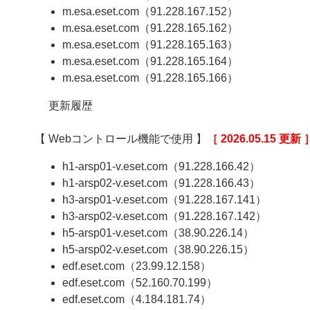
m.esa.eset.com（91.228.167.152）
m.esa.eset.com（91.228.165.162）
m.esa.eset.com（91.228.165.163）
m.esa.eset.com（91.228.165.164）
m.esa.eset.com（91.228.165.166）
更新履歴
【 Webコントロール機能で使用 】
［ 2026.05.15 更新 
h1-arsp01-v.eset.com（91.228.166.42）
h1-arsp02-v.eset.com（91.228.166.43）
h3-arsp01-v.eset.com（91.228.167.141）
h3-arsp02-v.eset.com（91.228.167.142）
h5-arsp01-v.eset.com（38.90.226.14）
h5-arsp02-v.eset.com（38.90.226.15）
edf.eset.com（23.99.12.158）
edf.eset.com（52.160.70.199）
edf.eset.com（4.184.181.74）