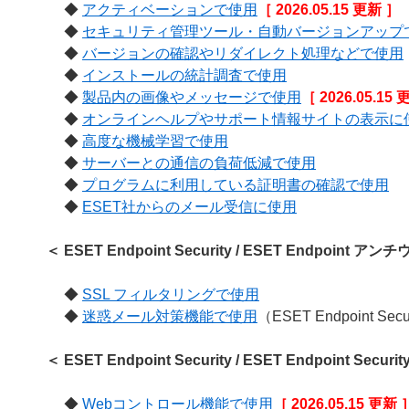
◆
アクティベーションで使用
［ 2026.05.15 更新 ］
◆
セキュリティ管理ツール・自動バージョンアップ
◆
バージョンの確認やリダイレクト処理などで使用
◆
インストールの統計調査で使用
◆
製品内の画像やメッセージで使用
［ 2026.05.15
◆
オンラインヘルプやサポート情報サイトの表示に
◆
高度な機械学習で使用
◆
サーバーとの通信の負荷低減で使用
◆
プログラムに利用している証明書の確認で使用
◆
ESET社からのメール受信に使用
＜ ESET Endpoint Security / ESET Endpoi
◆
SSL フィルタリングで使用
◆
迷惑メール対策機能で使用
（ESET Endpoint Sec
＜ ESET Endpoint Security / ESET Endpoint Se
◆
Webコントロール機能で使用
［ 2026.05.15 更新 