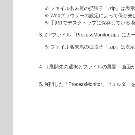
※ ファイル名末尾の拡張子「.zip」は
※ Webブラウザーの設定によって保存
※ 手順1でデスクトップに保存している
ZIPファイル「ProcessMonitor
※ ファイル名末尾の拡張子「.zip」は
［展開先の選択とファイルの展開］画面
展開した「ProcessMonitor」フォル