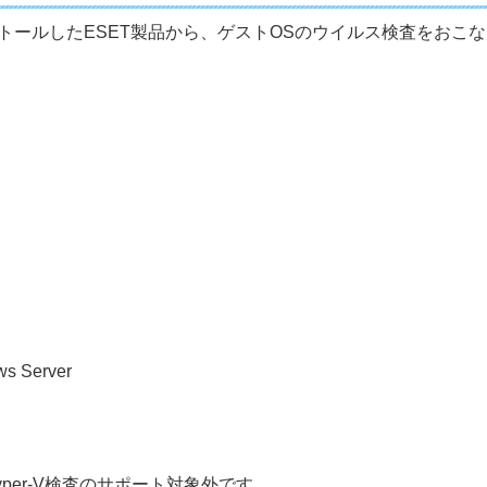
ンストールしたESET製品から、ゲストOSのウイルス検査をおこ
ws Server
yper-V検査のサポート対象外です。