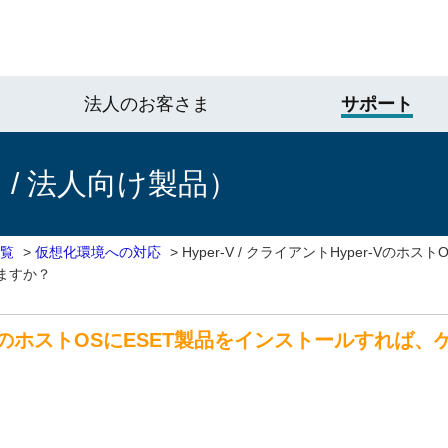
法人のお客さま
サポート
/ 法人向け製品）
一覧
>
仮想化環境への対応
>
Hyper-V / クライアントHyper-Vのホ
ますか？
yper-VのホストOSにESET製品をインストールす