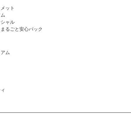
ィメット
アム
ンシャル
ィ まるごと安心パック
ミアム
ティ