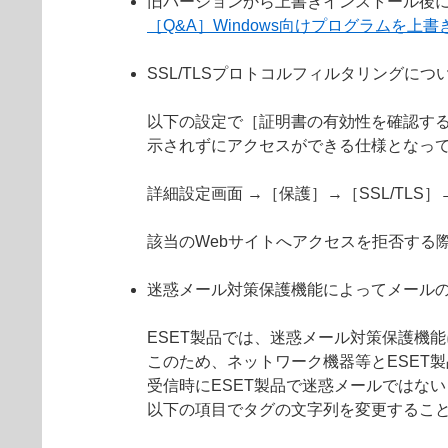
旧バージョンから上書きインストール後
［Q&A］Windows向けプログラムを
SSL/TLSプロトコルフィルタリングにつ
以下の設定で［証明書の有効性を確認する
示されずにアクセスができる仕様となっ
詳細設定画面 →［保護］→［SSL/TL
該当のWebサイトへアクセスを拒否する
迷惑メール対策保護機能によってメール
ESET製品では、迷惑メール対策保護機
このため、ネットワーク機器等とESET
受信時にESET製品で迷惑メールではない
以下の項目でタグの文字列を変更するこ