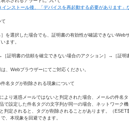
に表示されるアラートについて
上書きインストール後、「デバイスを再起動する必要があります」
いて
］を選択した場合でも、証明書の有効性が確認できないWeb
ています。
S］→［証明書の信頼を確立できない場合のアクション］→［証
際は、Webブラウザーにてご対応ください。
の件名タグが削除される現象について
能により迷惑メールではないと判定された場合、メールの件名
製品で設定した件名タグの文字列が同一の場合、ネットワーク
と判定されると、タグが削除されることがあります。（ESET製品
とで、本現象を回避できます。