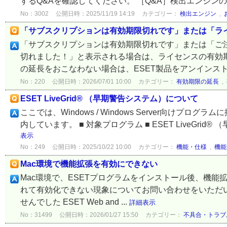
するQ&Aを確認してください。 ［Q&A］検出エンジンのア
No：3002
公開日時：2025/11/19 14:19
カテゴリー：
検出エンジン
,
「サブスクリプションは有効期限切れです」または「ラ
「サブスクリプションは有効期限切れです」または「ご
切れました！」と表示される場合は、ライセンスの有効
の延長をおこなわない場合は、ESET製品をアンインストー
No：220
公開日時：2026/07/01 10:00
カテゴリー：
有効期限の延長
,
ESET LiveGrid® （早期警告システム）について
ここでは、Windows / Windows Server向けプログ
内しています。 ■ 対象プログラム ■ ESET LiveGrid®
表示
No：249
公開日時：2025/10/22 10:00
カテゴリー：
機能・仕様
,
機能
Mac環境で機能拡張を有効にできない
Mac環境で、ESETプログラムをインストール後、機
れて有効化できない現象についてお問い合わせをいただいております。 E
せんでした ESET Web and ...
詳細表示
No：31499
公開日時：2026/01/27 15:50
カテゴリー：
不具合・トラブ