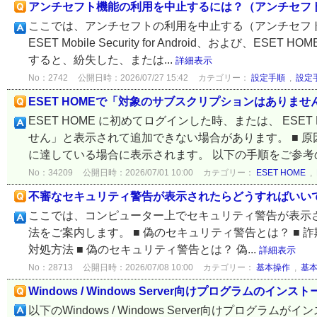
アンチセフト機能の利用を中止するには？（アンチセフ
ここでは、アンチセフトの利用を中止する（アンチセフト
ESET Mobile Security for Android、および、
すると、紛失した、または...
詳細表示
No：2742
公開日時：2026/07/27 15:42
カテゴリー：
設定手順
,
設定
ESET HOMEで「対象のサブスクリプションはありま
ESET HOME に初めてログインした時、または、 E
せん」と表示されて追加できない場合があります。 ■ 
に達している場合に表示されます。 以下の手順をご参考の
No：34209
公開日時：2026/07/01 10:00
カテゴリー：
ESET HOME
,
不審なセキュリティ警告が表示されたらどうすればいい
ここでは、コンピューター上でセキュリティ警告が表示
法をご案内します。 ■ 偽のセキュリティ警告とは？ ■ 
対処方法 ■ 偽のセキュリティ警告とは？ 偽...
詳細表示
No：28713
公開日時：2026/07/08 10:00
カテゴリー：
基本操作
,
基
Windows / Windows Server向けプログラムのイン
以下のWindows / Windows Server向けプログラム