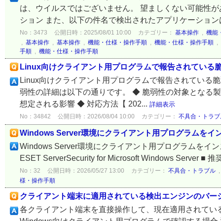
は、ウイルスではございません。 望ましくない可能性が
ション また、以下の件名で検出されたアプリケーションは
No：3473
公開日時：2025/08/01 10:00
カテゴリー：
基本操作
,
機能
,
基本操作
,
基本操作
,
機能・仕様・操作手順
,
機能・仕様・操作手順
,
手順
,
機能・仕様・操作手順
Linux向けクライアント用プログラムで報告されている脆弱性
Linux向けクライアント用プログラムで報告されている脆弱
弱性の詳細は以下の通りです。 ◆ 脆弱性の対象となる製品
想定される影響 ◆ 対応方法【 202...
詳細表示
No：34842
公開日時：2026/08/04 10:00
カテゴリー：
不具合・トラブ
Windows Server環境にクライアント用プログラ
Windows Server環境にクライアント用プログラム
ESET ServerSecurity for Microsoft Window
No：32
公開日時：2026/05/27 13:00
カテゴリー：
不具合・トラブル
様・操作手順
クライアント端末に適用されている検出エンジンのバー
各クライアント端末を直接操作して、現在適用されてい