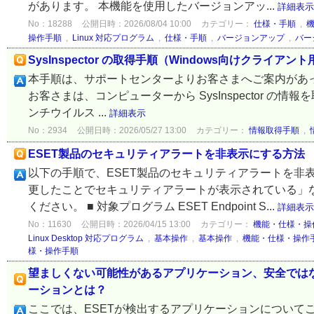
があります。 本機能を使用したバージョンアッ...
詳細表示
No：18288
公開日時：2026/08/04 10:00
カテゴリー：
仕様・手順
,
操作手順
,
Linux 対応プログラム
,
仕様・手順
,
バージョンアップ
,
バー
SysInspector の取得手順（Windows向けクライ
本手順は、サポートセンターよりお客さまへご案内があ
お客さまは、コンピューターから SysInspector の情報を取得する
ンチウイルス ...
詳細表示
No：2934
公開日時：2026/05/27 13:00
カテゴリー：
情報取得手順
,
ESET製品のセキュリティアラートを非表示にする方法
以下の手順で、ESET製品のセキュリティアラートを非表
更したことでセキュリティアラートが表示されている」
ください。 ■ 対象プログラム ESET Endpoint S...
詳細表示
No：11630
公開日時：2026/04/15 13:00
カテゴリー：
機能・仕様・操
Linux Desktop 対応プログラム
,
基本操作
,
基本操作
,
機能・仕様・操作
様・操作手順
望ましくない可能性があるアプリケーション、安全では
ーションとは？
ここでは、ESETが検出するアプリケーションについて