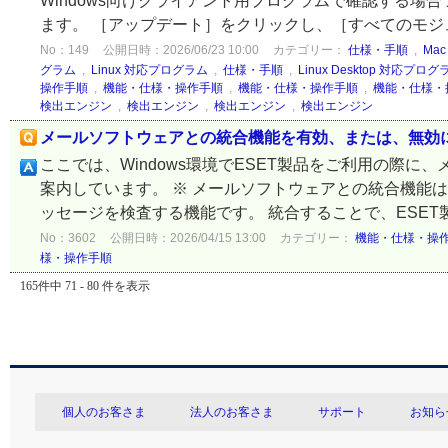
Windows向けクライアント用プログラムで確認する場
ます。 ［アップデート］をクリックし、［すべてのモジュ
No：149
公開日時：2026/06/23 10:00
カテゴリー：
仕様・手順
,
Ma
グラム
,
Linux 対応プログラム
,
仕様・手順
,
Linux Desktop 対応プログ
操作手順
,
機能・仕様・操作手順
,
機能・仕様・操作手順
,
機能・仕様・
検出エンジン
,
検出エンジン
,
検出エンジン
,
検出エンジン
メールソフトウェアとの統合機能を有効、または、無効
ここでは、Windows環境でESET製品をご利用の際
案内しています。 ※ メールソフトウェアとの統合機能
ッセージを検査する機能です。 統合することで、ESET製
No：3602
公開日時：2026/04/15 13:00
カテゴリー：
機能・仕様・操
様・操作手順
165件中 71 - 80 件を表示
個人のお客さま
法人のお客さま
サポート
お知ら