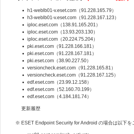
h1-weblb01-v.eset.com（91.228.165.79）
h3-weblb01-v.eset.com（91.228.167.123）
iploc.eset.com（138.91.165.201）
iploc.eset.com（13.93.203.130）
iploc.eset.com（20.224.75.204）
pki.eset.com（91.228.166.181）
pki.eset.com（91.228.167.181）
pki.eset.com（38.90.227.50）
versioncheck.eset.com（91.228.165.81）
versioncheck.eset.com（91.228.167.125）
edf.eset.com（23.99.12.158）
edf.eset.com（52.160.70.199）
edf.eset.com（4.184.181.74）
更新履歴
※ ESET Endpoint Security for Android の場