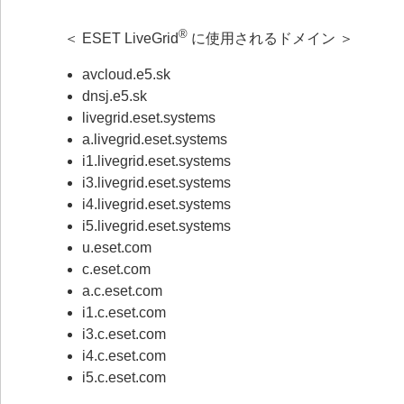
®
＜ ESET LiveGrid
に使用されるドメイン ＞
avcloud.e5.sk
dnsj.e5.sk
livegrid.eset.systems
a.livegrid.eset.systems
i1.livegrid.eset.systems
i3.livegrid.eset.systems
i4.livegrid.eset.systems
i5.livegrid.eset.systems
u.eset.com
c.eset.com
a.c.eset.com
i1.c.eset.com
i3.c.eset.com
i4.c.eset.com
i5.c.eset.com