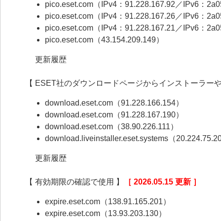
pico.eset.com（IPv4：91.228.167.92／IPv6：2a05:
pico.eset.com（IPv4：91.228.167.26／IPv6：2a05:
pico.eset.com（IPv4：91.228.167.21／IPv6：2a05:
pico.eset.com（43.154.209.149）
更新履歴
【 ESET社のダウンロードページからインストーラー
download.eset.com（91.228.166.154）
download.eset.com（91.228.167.190）
download.eset.com（38.90.226.111）
download.liveinstaller.eset.systems（20.224.75.
更新履歴
【 有効期限の確認で使用 】
［ 2026.05.15 更新 ］
expire.eset.com（138.91.165.201）
expire.eset.com（13.93.203.130）