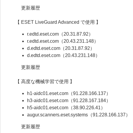
更新履歴
【 ESET LiveGuard Advanced で使用 】
r.edtd.eset.com（20.31.87.92）
r.edtd.eset.com（20.43.231.148）
d.edtd.eset.com（20.31.87.92）
d.edtd.eset.com（20.43.231.148）
更新履歴
【 高度な機械学習で使用 】
h1-aidc01.eset.com（91.228.166.137）
h3-aidc01.eset.com（91.228.167.184）
h5-aidc01.eset.com（38.90.226.41）
augur.scanners.eset.systems（91.228.166.137）
更新履歴