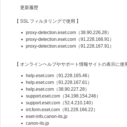
更新履歴
【 SSL フィルタリングで使用 】
proxy-detection.eset.com（38.90.226.28）
proxy-detection.eset.com（91.228.166.91）
proxy-detection.eset.com（91.228.167.91）
【 オンラインヘルプやサポート情報サイトの表示に使用
help.eset.com（91.228.165.46）
help.eset.com（91.228.167.61）
help.eset.com（38.90.227.28）
support.eset.com（34.198.154.246）
support.eset.com（52.4.210.140）
int.form.eset.com（91.228.166.22）
eset-info.canon-its.jp
canon-its.jp