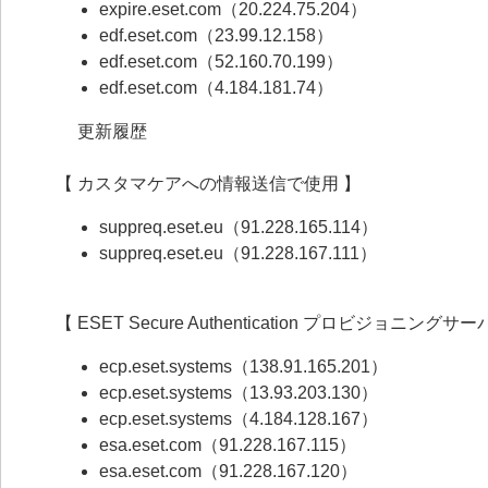
expire.eset.com（20.224.75.204）
edf.eset.com（23.99.12.158）
edf.eset.com（52.160.70.199）
edf.eset.com（4.184.181.74）
更新履歴
【 カスタマケアへの情報送信で使用 】
suppreq.eset.eu（91.228.165.114）
suppreq.eset.eu（91.228.167.111）
【 ESET Secure Authentication プロビジョニン
ecp.eset.systems（138.91.165.201）
ecp.eset.systems（13.93.203.130）
ecp.eset.systems（4.184.128.167）
esa.eset.com（91.228.167.115）
esa.eset.com（91.228.167.120）