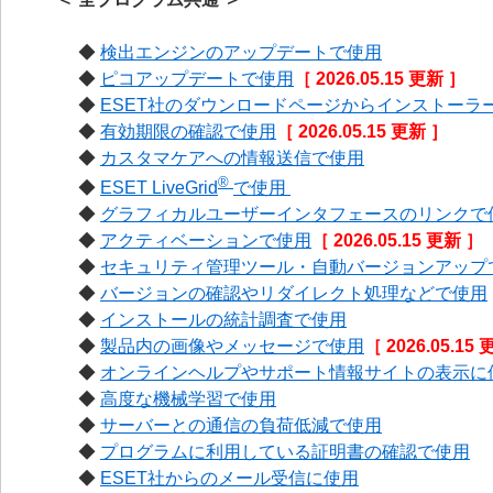
◆
検出エンジンのアップデートで使用
◆
ピコアップデートで使用
［ 2026.05.15 更新 ］
◆
ESET社のダウンロードページからインストーラ
◆
有効期限の確認で使用
［ 2026.05.15 更新 ］
◆
カスタマケアへの情報送信で使用
®
◆
ESET LiveGrid
で使用
◆
グラフィカルユーザーインタフェースのリンクで
◆
アクティベーションで使用
［ 2026.05.15 更新 ］
◆
セキュリティ管理ツール・自動バージョンアップ
◆
バージョンの確認やリダイレクト処理などで使用
◆
インストールの統計調査で使用
◆
製品内の画像やメッセージで使用
［ 2026.05.15
◆
オンラインヘルプやサポート情報サイトの表示に
◆
高度な機械学習で使用
◆
サーバーとの通信の負荷低減で使用
◆
プログラムに利用している証明書の確認で使用
◆
ESET社からのメール受信に使用