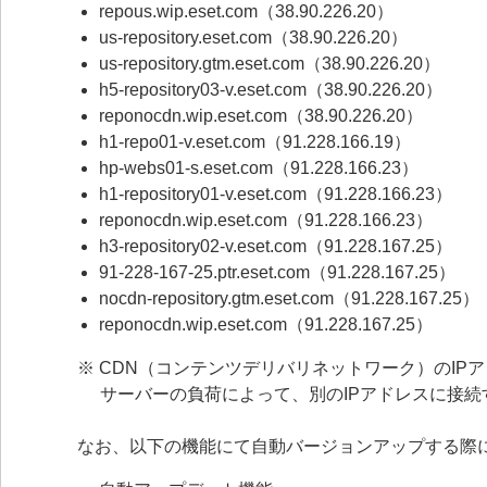
repous.wip.eset.com（38.90.226.20）
us-repository.eset.com（38.90.226.20）
us-repository.gtm.eset.com（38.90.226.20）
h5-repository03-v.eset.com（38.90.226.20）
reponocdn.wip.eset.com（38.90.226.20）
h1-repo01-v.eset.com（91.228.166.19）
hp-webs01-s.eset.com（91.228.166.23）
h1-repository01-v.eset.com（91.228.166.23）
reponocdn.wip.eset.com（91.228.166.23）
h3-repository02-v.eset.com（91.228.167.25）
91-228-167-25.ptr.eset.com（91.228.167.25）
nocdn-repository.gtm.eset.com（91.228.167.25）
reponocdn.wip.eset.com（91.228.167.25）
※ CDN（コンテンツデリバリネットワーク）のIP
サーバーの負荷によって、別のIPアドレスに接
なお、以下の機能にて自動バージョンアップする際