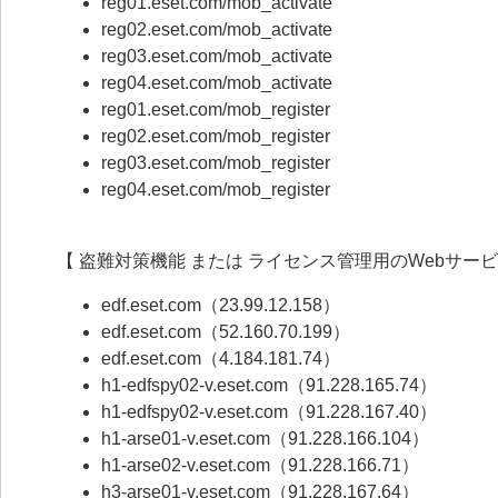
reg01.eset.com/mob_activate
reg02.eset.com/mob_activate
reg03.eset.com/mob_activate
reg04.eset.com/mob_activate
reg01.eset.com/mob_register
reg02.eset.com/mob_register
reg03.eset.com/mob_register
reg04.eset.com/mob_register
【 盗難対策機能 または ライセンス管理用のWebサービ
edf.eset.com（23.99.12.158）
edf.eset.com（52.160.70.199）
edf.eset.com（4.184.181.74）
h1-edfspy02-v.eset.com（91.228.165.74）
h1-edfspy02-v.eset.com（91.228.167.40）
h1-arse01-v.eset.com（91.228.166.104）
h1-arse02-v.eset.com（91.228.166.71）
h3-arse01-v.eset.com（91.228.167.64）