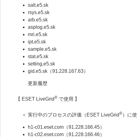
salt.e5.sk
rsys.e5.sk
arb.e5.sk
asplog.e5.sk
mri.e5.sk
ipt.e5.sk
sample.e5.sk
stat.e5.sk
setting.e5.sk
gid.e5.sk（91.228.167.63）
更新履歴
®
【 ESET LiveGrid
で使用 】
®
＜ 実行中のプロセスの評価（ESET LiveGrid
）に使
h1-c01.eset.com（91.228.166.45）
h1-c02.eset.com（91.228.166.46）