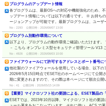
プログラムのアップデート情報
各プログラムは、最新OSへの対応や機能強化のため、
ップデート情報については以下の通りです。 ※ お持ち
ージョンアップが可能です。最新プログラムは、ユーザー
No：2293
公開日時：2026/08/07 13:00
プログラム別動作環境について
以下より、プログラムの動作環境ご確認いただけます。 
－ こちら オンプレミス型セキュリティ管理ツール V13 こちら V11 /
No：4926
公開日時：2026/08/03 10:00
ファイアウォールにて許可するアドレスとポート番号に
他社製のファイアウォールを使用している場合、以下の
2026年5月15日時点でESET社のホームページにて
期に変更されますので、その際は本ページにて順次公開いた
No：41
公開日時：2026/05/15 14:09
【重要】マイクロソフト社の要請による、ESET製品の「Azu
ESETでは、2023年10月以降、マイクロソフト社の要請により
ュール署名をおこなっています。それに伴い、ACS で署名