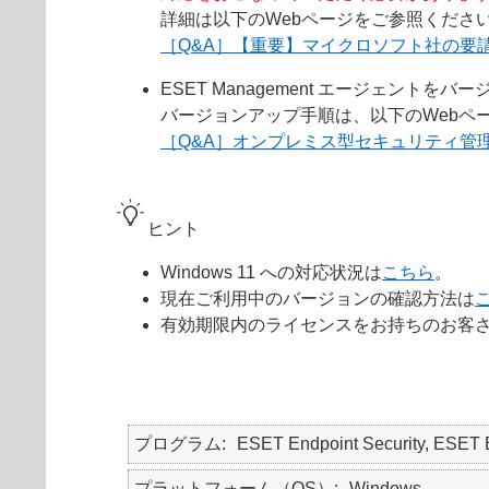
詳細は以下のWebページをご参照くださ
［Q&A］【重要】マイクロソフト社の要請によ
ESET Management エージェ
バージョンアップ手順は、以下のWebペ
［Q&A］オンプレミス型セキュリティ管
ヒント
Windows 11 への対応状況は
こちら
。
現在ご利用中のバージョンの確認方法は
有効期限内のライセンスをお持ちのお客さま
プログラム
ESET Endpoint Security, E
プラットフォーム（OS）
Windows