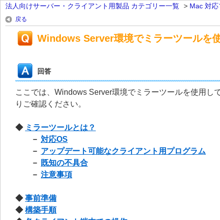
法人向けサーバー・クライアント用製品 カテゴリー一覧
>
Mac 対
戻る
Windows Server環境でミラーツ
回答
ここでは、Windows Server環境でミラーツールを
りご確認ください。
◆
ミラーツールとは？
－
対応OS
－
アップデート可能なクライアント用プログラム
－
既知の不具合
－
注意事項
◆
事前準備
◆
構築手順