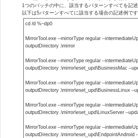
1つのバッチの中に、該当するパターンすべてを記
以下は5パターンすべてに該当する場合の記述例で
cd /d %~dp0
MirrorTool.exe --mirrorType regular --intermediateUpd
outputDirectory .\mirror
MirrorTool.exe --mirrorType regular --intermediateUpd
outputDirectory .\mirror\eset_upd\BusinessMac --u
MirrorTool.exe --mirrorType regular --intermediateUpd
outputDirectory .\mirror\eset_upd\BusinessLinux -
MirrorTool.exe --mirrorType regular --intermediateUpd
outputDirectory .\mirror\eset_upd\LinuxServer --up
MirrorTool.exe --mirrorType regular --intermediateUpd
outputDirectory .\mirror\eset_upd\EndpointAndroid