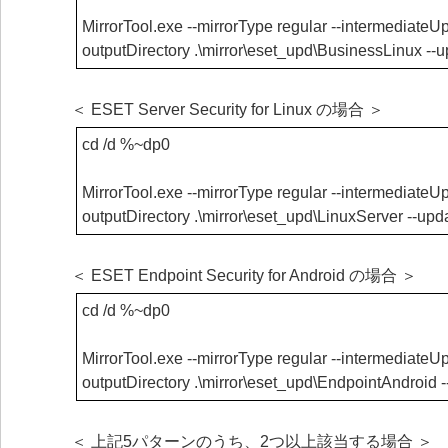
MirrorTool.exe --mirrorType regular --intermediateUpd
outputDirectory .\mirror\eset_upd\BusinessLinux -
＜ ESET Server Security for Linux の場合 ＞
cd /d %~dp0
MirrorTool.exe --mirrorType regular --intermediateUpd
outputDirectory .\mirror\eset_upd\LinuxServer --up
＜ ESET Endpoint Security for Android の場合 ＞
cd /d %~dp0
MirrorTool.exe --mirrorType regular --intermediateUpd
outputDirectory .\mirror\eset_upd\EndpointAndroid
＜ 上記5パターンのうち、2つ以上該当する場合 ＞