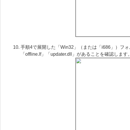
手順4で展開した「Win32」（または「i686」）フォルダーに、「e
「offline.lf」「updater.dll」があることを確認します