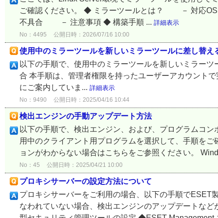
ご確認ください。 ◆ ミラーツールとは？ － 対応
不具合 － 注意事項 ◆ 構築手順 ...
詳細表示
No：4495
公開日時：2026/07/16 10:00
使用中のミラーツールを新しいミラーツールに差し替え
以下の手順で、使用中のミラーツールを新しいミラーツールに
合 本手順は、管理者権限を持ったユーザーアカウントで実施して
にご案内していま...
詳細表示
No：9490
公開日時：2025/04/16 10:44
検出エンジンの手動アップデート方法
以下の手順で、検出エンジン、および、プログラムコン
用中のクライアント用プログラムを選択して、手順をご確
ョンがわからない場合はこちらをご参照ください。 Windo
No：45
公開日時：2025/04/21 10:00
プロキシサーバーの設定方法について
プロキシサーバーをご利用の場合、以下の手順でESET
なわれていない場合、検出エンジンのアップデートなどが
型セキュリティ管理ツールの設定 ◆ESET Management エ