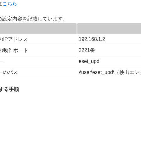
は
こちら
の設定内容を記載しています。
のIPアドレス
192.168.1.2
の動作ポート
2221番
ー
eset_upd
ーのパス
\\user\eset_upd\（
する手順