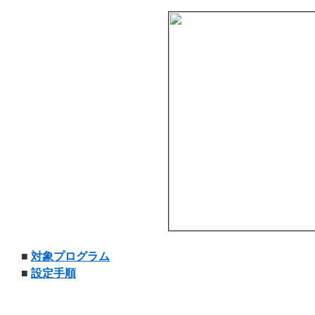
■
対象プログラム
■
設定手順