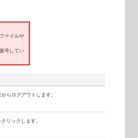
ファイルや
復号してい
Eからログアウトします。
をクリックします。