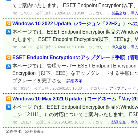
てご案内いたします。 ESET Endpoint Encryption(以下、EEE
No：17608
公開日時：2026/01/05 10:00
カテゴリー：
製品全般
,
導
Windows 10 2022 Update（バージョン「22H2」
本ページでは、ESET Endpoint Encryption製品のWi
たします。 ESET Endpoint Encryption(以下、EEE)は、
No：24026
公開日時：2026/01/05 10:00
カテゴリー：
導入全般
,
導
ESET Endpoint Encryptionのアップグレード
本ページでは、管理サーバー ESET Endpoint Encryptio
Encryption（以下、EEE）をアップグレードする手
プグレードを完了させ...
詳細表示
No：9334
公開日時：2026/01/05 10:00
カテゴリー：
アップグレード
Windows 10 May 2021 Update（コードネーム「Ma
本ページでは、ESET Endpoint Encryption製品のWindo
ョン「21H1」）の対応についてご案内いたします。 ESET Endpo
No：19117
公開日時：2026/01/05 10:00
カテゴリー：
製品全般
,
導入
51件中 41 - 50 件を表示