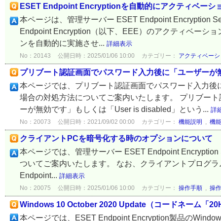
ESET Endpoint Encryptionを自動的にアクティ
本ページは、管理サーバー ESET Endpoint Encrypt
Endpoint Encryption（以下、EEE）のアク
ンを自動的に実施させ...
詳細表示
No：20143
公開日時：2025/01/06 10:00
カテゴリー：
アクティベーシ
プリブート認証画面でパスワード入力後に「ユーザーが無効です
本ページでは、プリブート認証画面でパスワード入力後に「ユー
場合の対処方法についてご案内いたします。 プリブー
ーが無効です」もしくは「User is disabled」という...
詳
No：20073
公開日時：2021/09/02 00:00
カテゴリー：
機能説明
,
機
クライアントPCを暗号化する時のオプションについて
本ページでは、管理サーバー ESET Endpoint Encryp
ついてご案内いたします。 なお、クライアントプログラム ESET 
Endpoint...
詳細表示
No：20075
公開日時：2025/01/06 10:00
カテゴリー：
操作手順
,
操
Windows 10 October 2020 Update（コードネー
本ページでは、ESET Endpoint Encryption製品のWind