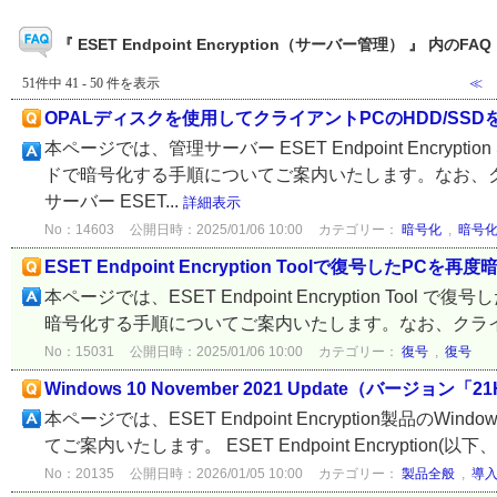
『 ESET Endpoint Encryption（サーバー管理） 』 内のFAQ
51件中 41 - 50 件を表示
≪
OPALディスクを使用してクライアントPCのHDD/SS
本ページでは、管理サーバー ESET Endpoint Encryp
ドで暗号化する手順についてご案内いたします。なお、クライアントプ
サーバー ESET...
詳細表示
No：14603
公開日時：2025/01/06 10:00
カテゴリー：
暗号化
,
暗号
ESET Endpoint Encryption Toolで復号し
本ページでは、ESET Endpoint Encryption Tool で復号
暗号化する手順についてご案内いたします。なお、クライアントプログラ
No：15031
公開日時：2025/01/06 10:00
カテゴリー：
復号
,
復号
Windows 10 November 2021 Update（バージョ
本ページでは、ESET Endpoint Encryption製品のWind
てご案内いたします。 ESET Endpoint Encryption(以下、EE
No：20135
公開日時：2026/01/05 10:00
カテゴリー：
製品全般
,
導