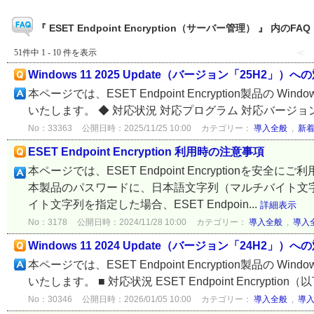
『 ESET Endpoint Encryption（サーバー管理） 』 内のFAQ
51件中 1 - 10 件を表示
≪
Windows 11 2025 Update（バージョン「25H2」）
本ページでは、ESET Endpoint Encryption製品の W
いたします。 ◆ 対応状況 対応プログラム 対応バージョン 対応日 ESE
No：33363
公開日時：2025/11/25 10:00
カテゴリー：
導入全般
,
新
ESET Endpoint Encryption 利用時の注意事項
本ページでは、ESET Endpoint Encryptionを
本製品のパスワードに、日本語文字列（マルチバイト文
イト文字列を指定した場合、ESET Endpoin...
詳細表示
No：3178
公開日時：2024/11/28 10:00
カテゴリー：
導入全般
,
導入
Windows 11 2024 Update（バージョン「24H2」）
本ページでは、ESET Endpoint Encryption製品の W
いたします。 ■ 対応状況 ESET Endpoint Encryption（以下
No：30346
公開日時：2026/01/05 10:00
カテゴリー：
導入全般
,
導