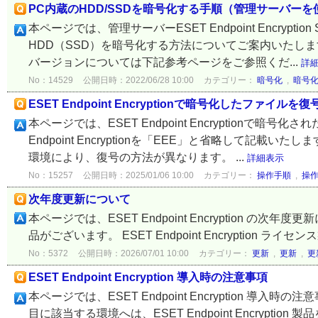
PC内蔵のHDD/SSDを暗号化する手順（管理サーバー
本ページでは、管理サーバーESET Endpoint Encryp
HDD（SSD）を暗号化する方法についてご案内いたし
バージョンについては下記参考ページをご参照くだ...
詳
No：14529
公開日時：2022/06/28 10:00
カテゴリー：
暗号化
,
暗号
ESET Endpoint Encryptionで暗号化したファイ
本ページでは、ESET Endpoint Encryptionで
Endpoint Encryptionを「EEE」と省略して記
環境により、復号の方法が異なります。 ...
詳細表示
No：15257
公開日時：2025/01/06 10:00
カテゴリー：
操作手順
,
操
次年度更新について
本ページでは、ESET Endpoint Encryption の次年度更
品がございます。 ESET Endpoint Encryption ライセンス製品 
No：5372
公開日時：2026/07/01 10:00
カテゴリー：
更新
,
更新
,
更
ESET Endpoint Encryption 導入時の注意事項
本ページでは、ESET Endpoint Encryption
目に該当する環境へは、ESET Endpoint Encryption 製