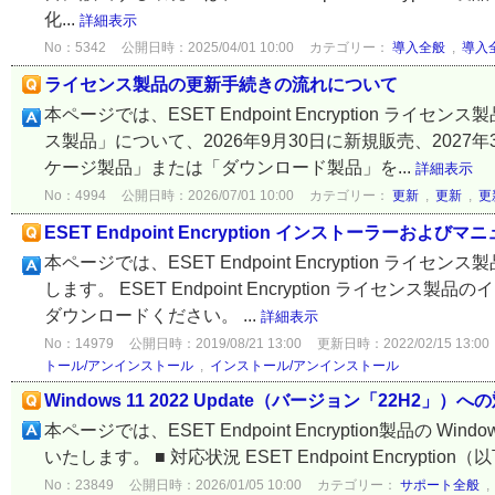
化...
詳細表示
No：5342
公開日時：2025/04/01 10:00
カテゴリー：
導入全般
,
導入
ライセンス製品の更新手続きの流れについて
本ページでは、ESET Endpoint Encryption
ス製品」について、2026年9月30日に新規販売、202
ケージ製品」または「ダウンロード製品」を...
詳細表示
No：4994
公開日時：2026/07/01 10:00
カテゴリー：
更新
,
更新
,
更
ESET Endpoint Encryption インストーラー
本ページでは、ESET Endpoint Encryption
します。 ESET Endpoint Encryption ラ
ダウンロードください。 ...
詳細表示
No：14979
公開日時：2019/08/21 13:00
更新日時：2022/02/15 13:00
トール/アンインストール
,
インストール/アンインストール
Windows 11 2022 Update（バージョン「22H2」）
本ページでは、ESET Endpoint Encryption製品の W
いたします。 ■ 対応状況 ESET Endpoint Encryption（以
No：23849
公開日時：2026/01/05 10:00
カテゴリー：
サポート全般