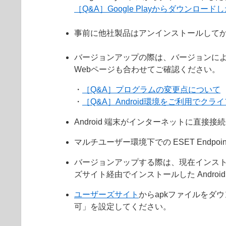
［Q&A］Google Playからダウンロ
事前に他社製品はアンインストールしてか
バージョンアップの際は、バージョンに
Webページも合わせてご確認ください。
・
［Q&A］プログラムの変更点について
・
［Q&A］Android環境をご利用で
Android 端末がインターネットに直接
マルチユーザー環境下での ESET Endpoint
バージョンアップする際は、現在インストールされ
ズサイト経由でインストールした Andr
ユーザーズサイト
からapkファイルをダウ
可」を設定してください。