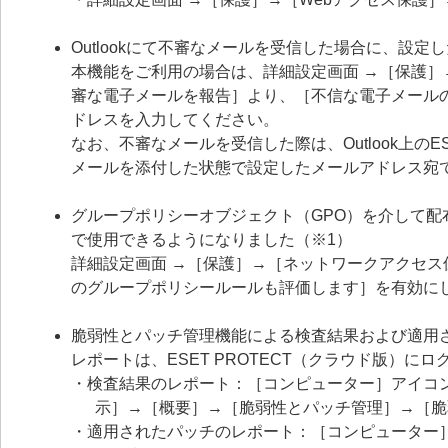
Outlookにて不審なメールを受信した場合に、設
本機能をご利用の場合は、詳細設定画面 →［保護
審な電子メールを報告］より、［不信な電子メール
ドレスを入力してください。
なお、不審なメールを受信した際は、Outlook上
メールを添付した状態で設定したメールアドレス宛
グループポリシーオブジェクト（GPO）を介して配
で使用できるようになりました（※1）
詳細設定画面 →［保護］→［ネットワークアクセス保
のグループポリシールールも評価します］を有効に
脆弱性とパッチ管理機能による検査結果および適用
レポートは、ESET PROTECT（クラウド版）に
・検査結果のレポート：［コンピューター］アイコン
示］→［概要］→［脆弱性とパッチ管理］→［脆
・適用されたパッチのレポート：［コンピューター］