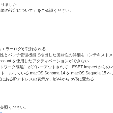
なりました
機能の設定について」をご確認ください。
0）
eに関するエラーログが記録される
で、脆弱性とパッチ管理機能で検出した脆弱性の詳細をコンテキス
iness Account を使用したアクティベーションができない
の［ネットワーク隔離］がグレーアウトされて、ESET Inspect 
ストールしている macOS Sonoma 14 を macOS Sequo
あるIPアドレスの表示が、ipV4からipV6に変わる
ご参照ください。