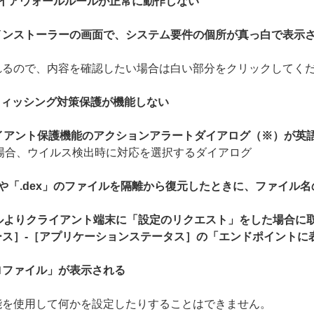
を指定したファイアウォールルールが正常に動作しない
トール中のインストーラーの画面で、システム要件の個所が真っ白で表示
れるので、内容を確認したい場合は白い部分をクリックしてく
合、フィッシング対策保護が機能しない
イアント保護機能のアクションアラートダイアログ（※）が英
場合、ウイルス検出時に対応を選択するダイアログ
「.com」や「.dex」のファイルを隔離から復元したときに、ファイ
ルよりクライアント端末に「設定のリクエスト」をした場合に
ス］-［アプリケーションステータス］の「エンドポイントに
ロファイル」が表示される
能を使用して何かを設定したりすることはできません。