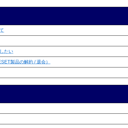
て
したい
ET製品の解約 / 退会）