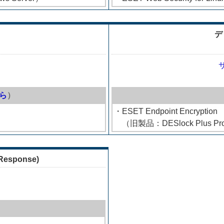
デ
ら
）
・ESET Endpoint Encryption
（旧製品：DESlock Plus Pr
 Response)