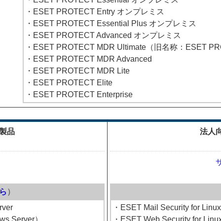
・ESET PROTECT Entry オンプレミス
・ESET PROTECT Essential Plus オンプレミス
・ESET PROTECT Advanced オンプレミス
・ESET PROTECT MDR Ultimate（旧名称：ESET P
・ESET PROTECT MDR Advanced
・ESET PROTECT MDR Lite
・ESET PROTECT Elite
・ESET PROTECT Enterprise
製品
法人
ら
）
rver
・ESET Mail Security for Linux
ows Server）
・ESET Web Security for Linu