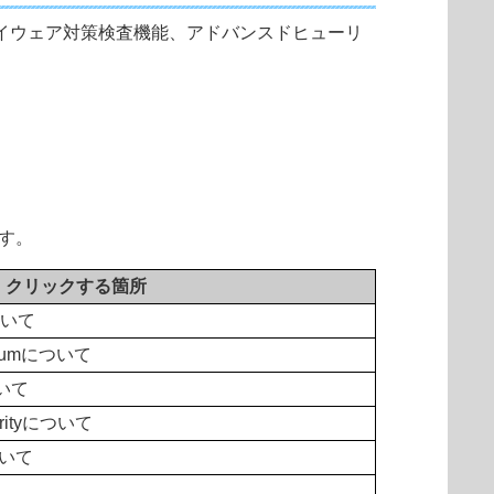
ス・スパイウェア対策検査機能、アドバンスドヒューリ
す。
クリックする箇所
について
remiumについて
ついて
curityについて
について