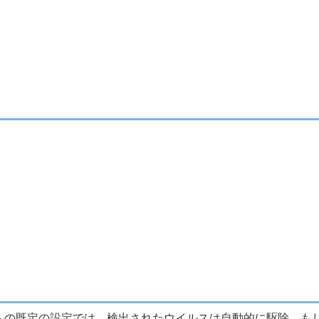
er向けプログラムの既定の設定では、検出されたウイルスは自動的に駆