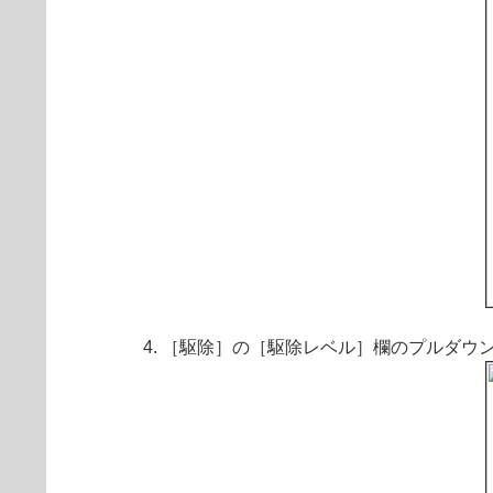
［駆除］の［駆除レベル］欄のプルダウ