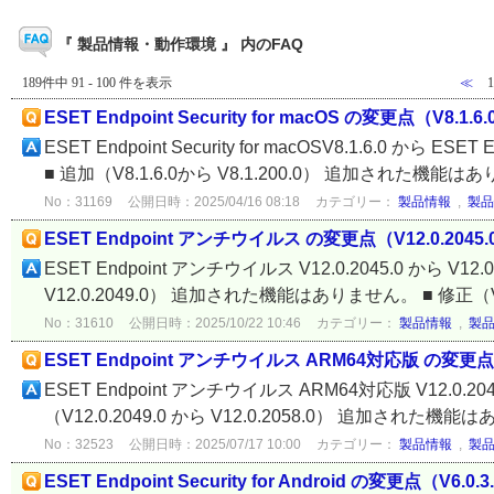
『 製品情報・動作環境 』 内のFAQ
189件中 91 - 100 件を表示
≪
ESET Endpoint Security for macOS の変更点（V8.1.6.
ESET Endpoint Security for macOSV8.1.6.0 から E
■ 追加（V8.1.6.0から V8.1.200.0） 追加された機能はあ
No：31169
公開日時：2025/04/16 08:18
カテゴリー：
製品情報
,
製品
ESET Endpoint アンチウイルス の変更点（V12.0.2045.0→
ESET Endpoint アンチウイルス V12.0.2045.0 から V
V12.0.2049.0） 追加された機能はありません。 ■ 修正（V12.0.
No：31610
公開日時：2025/10/22 10:46
カテゴリー：
製品情報
,
製
ESET Endpoint アンチウイルス ARM64対応版 の変更点（V12
ESET Endpoint アンチウイルス ARM64対応版 V12.0.2
（V12.0.2049.0 から V12.0.2058.0） 追加された機能はあ
No：32523
公開日時：2025/07/17 10:00
カテゴリー：
製品情報
,
製
ESET Endpoint Security for Android の変更点（V6.0.3.