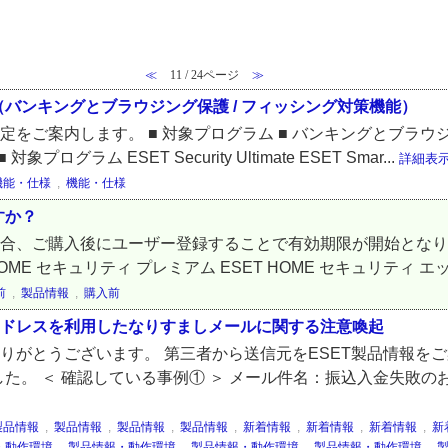
≪
11 / 24ページ
≫
バンキングとブラウジング保護 / フィッシング対策機能）
定をご案内します。 ■ 対象プログラム ■ バンキングとブラウ
グラム ESET Security Ultimate ESET Smar...
詳細表
機能・仕様
,
機能・仕様
すか？
合、ご購入後にユーザー登録することで有効期限が開始となります。
OME セキュリティ プレミアム ESET HOME セキュリティ エッ
前
,
製品情報
,
購入前
アドレスを利用したなりすましメールに関する注意喚起
ありがとうございます。 第三者から送信元をESET製品情報を
た。 ＜ 確認している事例① ＞ メール件名：振込入金失敗の
製品情報
,
製品情報
,
製品情報
,
製品情報
,
新着情報
,
新着情報
,
新着情報
,
新
・動作環境
,
製品情報・動作環境
,
製品情報・動作環境
,
製品情報・動作環境
,