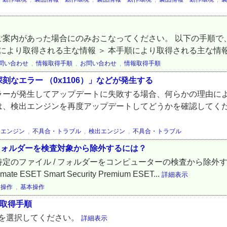
案内があった場合にのみおこなってください。 以下の手順で、
より取得される主な情報 ＞ 本手順により取得される主な情報はこ
問い合わせ
,
情報取得手順
,
お問い合わせ
,
情報取得手順
なエラー （0x1106）」などが発生する
ラーが発生してアップデートに失敗する場合、何らかの理由に
、検出エンジンを再度アップデートしてどうかを確認してくださ
出エンジン
,
不具合・トラブル
,
検出エンジン
,
不具合・トラブル
 フォルダーを検査対象から除外するには？
のファイル / フォルダーをコンピューターの検査から除外する
 ESET Smart Security Premium ESET...
詳細表示
本操作
,
基本操作
の取得手順
Sを選択してください。
詳細表示