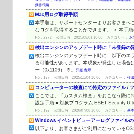
動作環境
Mac用ログ取得手順
本手順は、サポートセンターよりお客さまへご
なログを取得することができます。 ＜ 本手順に
No：2972
公開日時：2025/08/01 10:00
カテゴリー：
お
検出エンジンのアップデート時に「未登録の深刻
検出エンジンのアップデート時に、以下のエ
る可能性があります。本現象が発生した場合は
ー（0x1106） ※...
詳細表示
No：197
公開日時：2025/11/04 10:00
カテゴリー：
検
コンピューターの検査にて特定のファイル /
ここでは、「カスタム検査」をおこなう際に特定
設定手順 ■ 対象プログラム ESET Security Ultimate
No：192
公開日時：2026/07/08 10:00
カテゴリー：
基
Windows イベントビューアーログファイル
以下より、お客さまがご利用になっているO