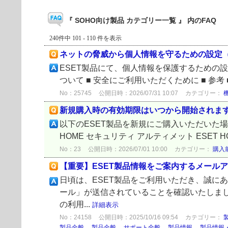
『 SOHO向け製品 カテゴリー一覧 』 内のFAQ
240件中 101 - 110 件を表示
ネットの脅威から個人情報を守るための設定（
ESET製品にて、個人情報を保護するための設
ついて ■ 安全にご利用いただくために ■ 参考 ■ 対象プロ
No：25745
公開日時：2026/07/31 10:07
カテゴリー：
新規購入時の有効期限はいつから開始されま
以下のESET製品を新規にご購入いただいた場
HOME セキュリティ アルティメット ESET H
No：23
公開日時：2026/07/01 10:00
カテゴリー：
購入
【重要】ESET製品情報をご案内するメール
日頃は、ESET製品をご利用いただき、誠に
ール」が送信されていることを確認いたしまし
の利用...
詳細表示
No：24158
公開日時：2025/10/16 09:54
カテゴリー：
製品全般
,
製品全般
,
サポート全般
,
製品情報
,
製品情報