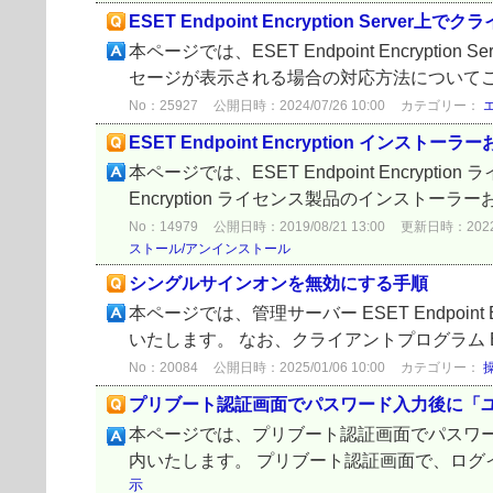
ESET Endpoint Encryption Se
本ページでは、ESET Endpoint Encry
セージが表示される場合の対応方法についてご案内
No：25927
公開日時：2024/07/26 10:00
カテゴリー：
ESET Endpoint Encryption イ
本ページでは、ESET Endpoint Encry
Encryption ライセンス製品のインスト
No：14979
公開日時：2019/08/21 13:00
更新日時：2022/0
ストール/アンインストール
シングルサインオンを無効にする手順
本ページでは、管理サーバー ESET Endpoin
いたします。 なお、クライアントプログラム ESET En
No：20084
公開日時：2025/01/06 10:00
カテゴリー：
プリブート認証画面でパスワード入力後に「ユーザー
本ページでは、プリブート認証画面でパスワード入
内いたします。 プリブート認証画面で、ログインす
示