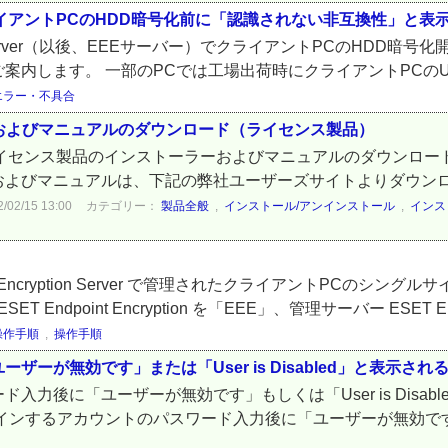
rver上でクライアントPCのHDD暗号化前に「認識されない非互換性」と
ption Server（以後、EEEサーバー）でクライアントPCのH
します。 一部のPCでは工場出荷時にクライアントPCのUEFI設
エラー・不具合
ンストーラーおよびマニュアルのダウンロード（ライセンス製品）
ption ライセンス製品のインストーラーおよびマニュアルのダウンロード
ーラーおよびマニュアルは、下記の弊社ユーザーズサイトよりダウンロー
2/15 13:00
カテゴリー：
製品全般
,
インストール/アンインストール
,
インス
t Encryption Server で管理されたクライアントPCの
dpoint Encryption を「EEE」、管理サーバー ESET End
操作手順
,
操作手順
が無効です」または「User is Disabled」と表示され
力後に「ユーザーが無効です」もしくは「User is Disa
るアカウントのパスワード入力後に「ユーザーが無効です」もしくは「U