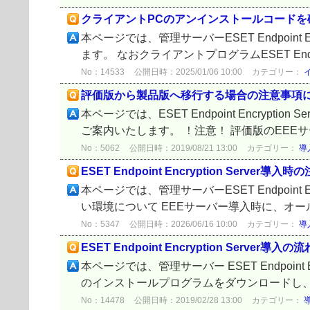
クライアントPCのアンインストールコードを
本ページでは、管理サーバーESET Endpoin
ます。 なおクライアントプログラムESET Endpoint
No：14533
公開日時：2025/01/06 10:00
カテゴリー：
評価版から製品版へ移行する場合の注意事項
本ページでは、ESET Endpoint Encr
ご案内いたします。 ！注意！ 評価版のEEE
No：5062
公開日時：2019/08/21 13:00
カテゴリー：
導
ESET Endpoint Encryption Server導入
本ページでは、管理サーバーESET Endpoin
い環境について EEEサーバー導入時に、オー
No：5347
公開日時：2026/06/16 10:00
カテゴリー：
導
ESET Endpoint Encryption Server導入の流
本ページでは、管理サーバー ESET Endpoin
のインストールプログラムをダウンロードし、イ
No：14478
公開日時：2019/02/28 13:00
カテゴリー：