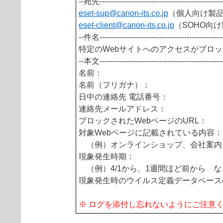
--宛先-------------------------------------------------
eset-sup@canon-its.
co.jp
（個人向け製
eset-client@canon-its
.co.jp
（SOHO向
--件名-------------------------------------------------
特定のWebサイトへのアクセスがブロ
--本文-------------------------------------------------
名前：
名前（フリガナ）：
日中の連絡先 電話番号：
連絡先メールアドレス：
ブロックされたWebページのURL：
対象Webページに記載されている内容：
（例）オンラインショップ、会社案内
現象発生時期：
（例）4/1から、1週間ほど前から な
現象発生時のウイルス定義データベース
※ ログを添付し忘れないようにご注意