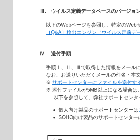
Ⅲ. ウイルス定義データベースのバージョ
以下のWebページを参照し、特定のWe
［Q&A］検出エンジン（ウイルス定義デ
Ⅳ. 送付手順
手順Ⅰ、Ⅱ、Ⅲで取得した情報をメール
なお、お送りいただくメールの件名・本
※
サポートセンターにファイルを送付す
※ 添付ファイルが5MB以上になる場合
以下を参照して、弊社サポートセンタ
個人向け製品のサポートセンターは
SOHO向け製品のサポートセンター