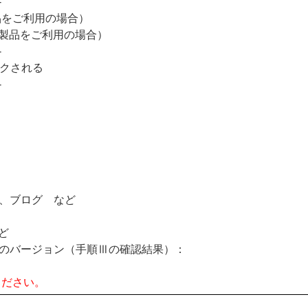
-
品をご利用の場合）
け製品をご利用の場合）
-
ックされる
-
、ブログ など
ど
のバージョン（手順Ⅲの確認結果）：
ください。