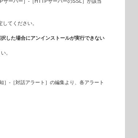
Pサーバー］-［HTTPサーバーのSSL］が該当
定してください。
選択した場合にアンインストールが実行できない
さい。
知］-［対話アラート］の編集より、各アラート