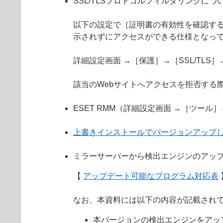
SSL/TLSプロトコルフィルタリングにつ
以下の設定で［証明書の有効性を確認する
示されずにアクセスができる仕様となっ
詳細設定画面 →［保護］→［SSL/TL
該当のWebサイトへアクセスを拒否する
ESET RMM（詳細設定画面 →［ツール
上書きインストールでバージョンアップ
ミラーサーバーから検出エンジンのアッ
【
アップデート可能なプログラム対応表
なお、本資料には以下の内容が記載され
本バージョンの検出エンジンをアッ