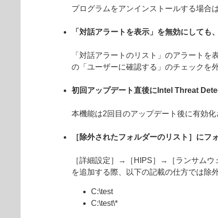
プログラムをアンインストールする場合
「対話アラートを表示」を無効にしても
「対話アラートのリスト」のアラートを表
の「ユーザーに確認する」のチェックを
初回アップデート直後にIntel Threat De
本機能は2回目のアップデート後に有効化
［除外されたフォルダーのリスト］にフ
［詳細設定］→［HIPS］→［ランサム
を追加する際、以下の記載の仕方では除
C:\test
C:\test\*