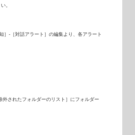
さい。
知］-［対話アラート］の編集より、各アラート
［除外されたフォルダーのリスト］にフォルダー