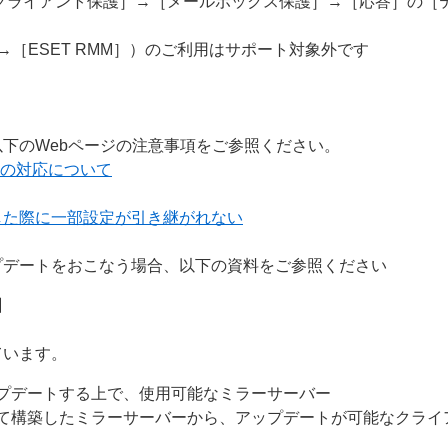
クライアント保護］→［メールボックス保護］→［応答］の［
］→［ESET RMM］）のご利用はサポート対象外です
下のWebページの注意事項をご参照ください。
ーへの対応について
した際に一部設定が引き継がれない
プデートをおこなう場合、以下の資料をご参照ください
】
ています。
プデートする上で、使用可能なミラーサーバー
て構築したミラーサーバーから、アップデートが可能なクライ