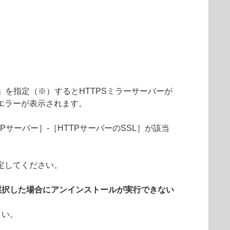
「統合」を指定（※）するとHTTPSミラーサーバーが
エラーが表示されます。
Pサーバー］-［HTTPサーバーのSSL］が該当
定してください。
選択した場合にアンインストールが実行できない
さい。